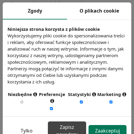
oferty, mając nadzieję na stałą umowę o
Zgody
O plikach cookie
pracę. Okazuje się jednak, że pracując
sezonowo, można zwrócić na siebie uwagę
pracodawcy, który może następnie chętnie
Niniejsza strona korzysta z plików cookie
Wykorzystujemy pliki cookie do spersonalizowania treści
zatrudnić takiego pracownika na stałe.
i reklam, aby oferować funkcje społecznościowe i
Bezcenne jest przede wszystkim zdobycie
analizować ruch w naszej witrynie. Informacje o tym, jak
odpowiednich umiejętności, które otwierają
korzystasz z naszej witryny, udostępniamy partnerom
perspektywy na korzystniejsze warunkami
społecznościowym, reklamowym i analitycznym.
umowy o pracę.
Partnerzy mogą połączyć te informacje z innymi danymi
otrzymanymi od Ciebie lub uzyskanymi podczas
korzystania z ich usług.
Przy poszukiwaniu zatrudnienia w mniejszych
miejscowościach niebagatelne znaczenie
Niezbędne
Preferencje
Statystyki
Marketing
odgrywa wsparcie, jakie można uzyskać w
lokalnych urzędach pracy. Takie instytucje
oferują staże, szkolenia i kursy dla osób z
ambicjami. Absolwenci szkół wyższych
Zapisz
Tylko
Zaakceptuj
powinny także skorzystać z indywidualnego