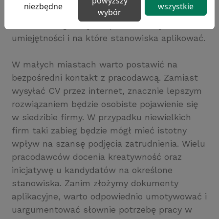
powyższy
niezbędne
wszystkie
planowania ścieżki kariery. Warto mieć wiedzę
wybór
na temat tego, w jaki sposób rozwijać własne
umiejętności i na które stanowiska aplikować.
W małych miastach warto postawić na
bezpośredni kontakt z pracodawcą. Zamiast
wysyłać CV przez internet, znacznie lepszym
rozwiązaniem będzie osobiste pojawienie się
w siedzibie firmy. W przypadku niewielkich
firm taki zabieg będzie mógł mieć istotny
wpływ na szansę podjęcia zatrudnienia. Wielu
pracodawców docenia kreatywność oraz
inicjatywę u kandydatów na określone
stanowiska. Zanim złożymy dokumenty
aplikacyjne, warto odpowiednio umotywować i
uargumentować słownie potrzebę pracy w