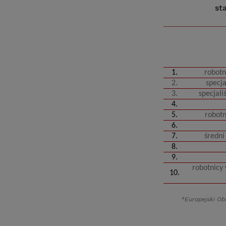
st
1.
robotn
2.
specja
3.
specjali
4.
5.
robotn
6.
7.
średni
8.
9.
robotnicy
10.
*Europejski Obs