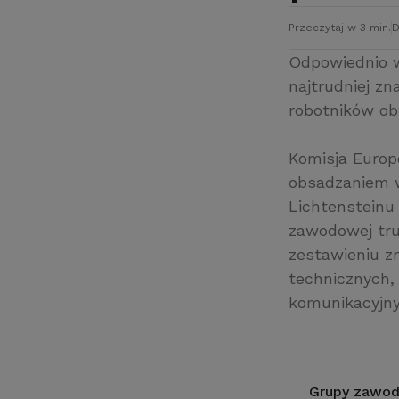
Przeczytaj w 3 min.
D
Odpowiednio w
najtrudniej z
robotników ob
Komisja Europ
obsadzaniem wo
Lichtensteinu 
zawodowej tr
zestawieniu zn
technicznych, 
komunikacyjny
Grupy zawodo