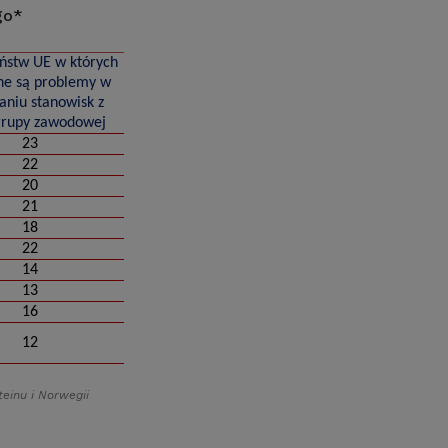
go*
aństw UE w których
e są problemy w
aniu stanowisk z
grupy zawodowej
23
22
20
21
18
22
14
13
16
12
teinu i Norwegii