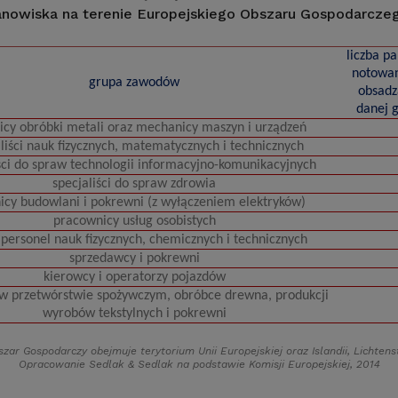
anowiska na terenie Europejskiego Obszaru Gospodarcze
liczba p
notowan
grupa zawodów
obsadz
danej 
icy obróbki metali oraz mechanicy maszyn i urządzeń
liści nauk fizycznych, matematycznych i technicznych
ści do spraw technologii informacyjno-komunikacyjnych
specjaliści do spraw zdrowia
icy budowlani i pokrewni (z wyłączeniem elektryków)
pracownicy usług osobistych
 personel nauk fizycznych, chemicznych i technicznych
sprzedawcy i pokrewni
kierowcy i operatorzy pojazdów
 w przetwórstwie spożywczym, obróbce drewna, produkcji
wyrobów tekstylnych i pokrewni
zar Gospodarczy obejmuje terytorium Unii Europejskiej oraz Islandii, Lichtens
Opracowanie Sedlak
&
Sedlak na podstawie Komisji Europejskiej, 2014