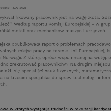
odano: 13.03.2025
ykwalifikowany pracownik jest na wagę złota. Gdzi
naleźć? Według raportu Komisji Europejskiej - w gru
róbki metali oraz mechaników maszyn i urządzeń.
ejska opublikowała raport o problemach pracodaw
lnych miejsc pracy na terenie Unii Europejskiej, Isl
i Norwegii. Z której, oprócz wspomnianej na wstępie
udno zrekrutować pracowników? Na drugim miejscu
aleźli się specjaliści nauk fizycznych, matematyczn
a na trzecim specjaliści do spraw technologii infor
ch.
we w których występują trudności w rekrutacji kandyd