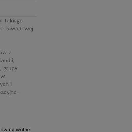
e takiego
pie zawodowej
ców z
andii,
, grupy
 w
ych i
macyjno-
atów na wolne