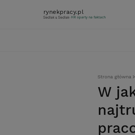
rynekpracy
.
pl
- HR oparty na faktach
Strona główna
W jakich zawodach
najtr
prac