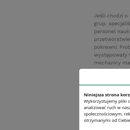
Jeśli chodzi 
grup: specjali
personel nauk
przetwórstwie
pokrewni. Pro
występowały t
mechanicy mas
technicznych 
rekrutacją w 
zawodowych ta
pracownicy us
Niniejsza strona korz
Wykorzystujemy pliki c
wyłączeniem e
analizować ruch w nasz
społecznościowym, rek
otrzymanymi od Ciebie 