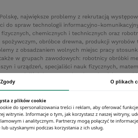
o Polskę, największe problemy z rekrutacją występo
ści do spraw technologii informacyjno-komunikacyjny
 fizycznych, chemicznych i technicznych oraz robot
 spożywczym, obróbce drewna, produkcji wyrobów t
blemy z obsadzaniem wolnych miejsc pracy stosun
akże w grupach zawodowych: robotnicy obróbki met
zyn i urządzeń, specjaliści nauk fizycznych, matem
oraz specjaliści do spraw zdrowia. Najmniejsze prob
Zgody
O plikach 
Polsce miały natomiast firmy zatrudniające pracown
kich jak: kierowcy i operatorzy pojazdów, sprzedaw
ług osobistych oraz robotnicy budowlani i pokrewni 
ysta z plików cookie
ookie do spersonalizowania treści i reklam, aby oferować funkcj
lektryków).
ej witrynie. Informacje o tym, jak korzystasz z naszej witryny,
lamowym i analitycznym. Partnerzy mogą połączyć te informacj
lub uzyskanymi podczas korzystania z ich usług.