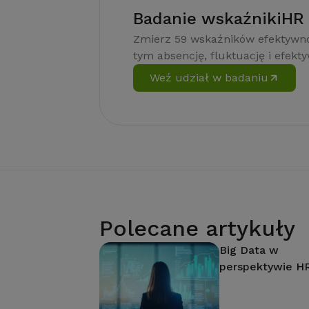
Badanie wskaźnikiHR
Zmierz 59 wskaźników efektywno
tym absencję, fluktuację i efekt
Weź udział w badaniu
Polecane artykuły
Big Data w
perspektywie H