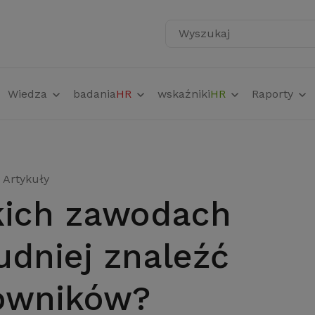
Wyszukaj
Wiedza
badania
HR
wskaźniki
HR
Raporty
Artykuły
udniej znaleźć
owników?