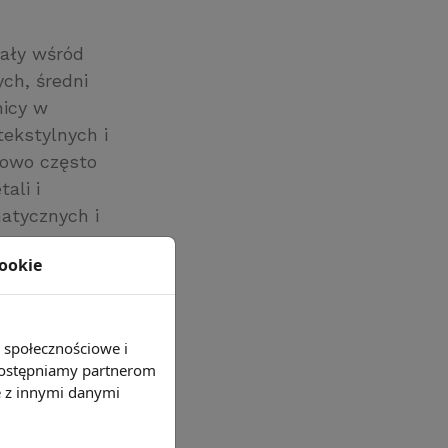
wały wśród
ch, średni
nicy w
ekstylnych i
kowo często
ali i
atycznych i
lemy z
cookie
ików z grup
cy i pokrewni,
(z
e społecznościowe i
 udostępniamy partnerom
e z innymi danymi