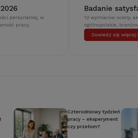
 2026
Badanie satysf
ści personalnej, w
13 wymiarów oceny, a
ywność pracy.
ogólnopolskie, branżow
Dowiedz się więcej
Czterodniowy tydzień
R
pracy – eksperyment
czy przełom?