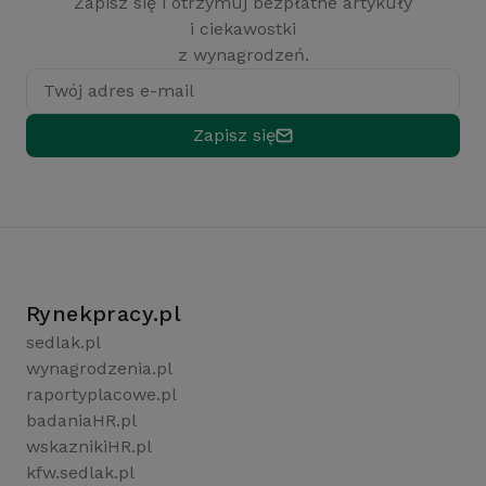
Zapisz się i otrzymuj bezpłatne artykuły
i ciekawostki
z wynagrodzeń.
Twój adres e-mail
Zapisz się
Rynekpracy.pl
sedlak.pl
wynagrodzenia.pl
raportyplacowe.pl
badaniaHR.pl
wskaznikiHR.pl
kfw.sedlak.pl