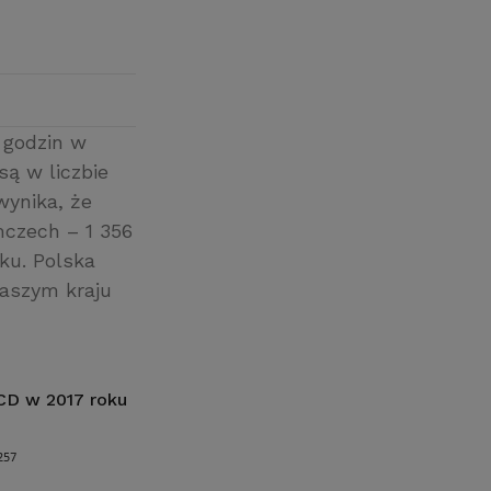
 godzin w
są w liczbie
wynika, że
mczech – 1 356
ku. Polska
naszym kraju
CD w 2017 roku