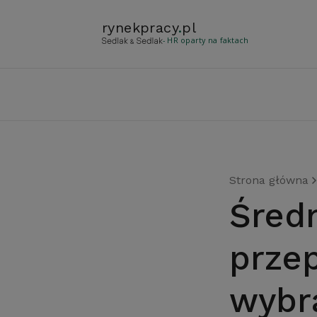
rynekpracy
.
pl
- HR oparty na faktach
Strona główna
Średnia roczna liczba godzin
prze
wybr