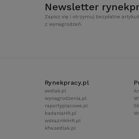
Newsletter rynekpr
Zapisz się i otrzymuj bezpłatne artykuł
z wynagrodzeń.
Rynekpracy.pl
P
sedlak.pl
Ar
wynagrodzenia.pl
W
raportyplacowe.pl
S
badaniaHR.pl
Ws
wskaznikiHR.pl
kfw.sedlak.pl