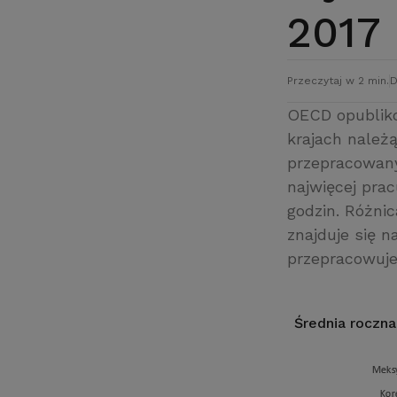
2017
Przeczytaj w 2 min.
D
OECD opubliko
krajach należą
przepracowany
najwięcej pra
godzin. Różnic
znajduje się 
przepracowuje 
Średnia roczn