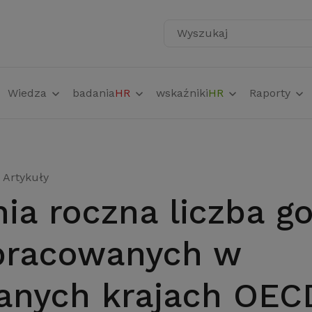
Wyszukaj
Wiedza
badania
HR
wskaźniki
HR
Raporty
Artykuły
pracowanych w
anych krajach OEC