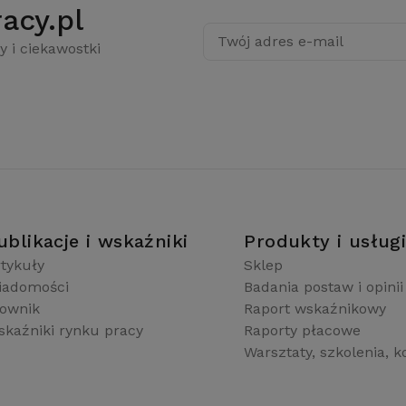
acy.pl
Twój adres e-mail
y i ciekawostki
ublikacje i wskaźniki
Produkty i usług
tykuły
Sklep
iadomości
Badania postaw i opinii
łownik
Raport wskaźnikowy
kaźniki rynku pracy
Raporty płacowe
Warsztaty, szkolenia, k