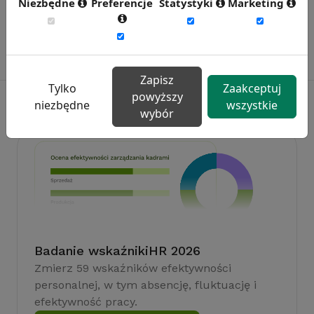
Niezbędne
Preferencje
Statystyki
Marketing
Zapisz
Tylko
Zaakceptuj
powyższy
niezbędne
wszystkie
wybór
Badanie wskaźnikiHR 2026
Zmierz 59 wskaźników efektywności
personalnej, w tym absencję, fluktuację i
efektywność pracy.