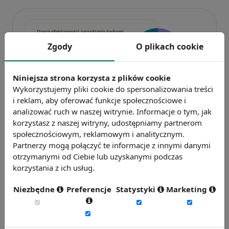
Zgody
O plikach cookie
Niniejsza strona korzysta z plików cookie
Wykorzystujemy pliki cookie do spersonalizowania treści
Badanie wskaźnikiHR 2026
i reklam, aby oferować funkcje społecznościowe i
analizować ruch w naszej witrynie. Informacje o tym, jak
Zmierz 59 wskaźników efektywności
korzystasz z naszej witryny, udostępniamy partnerom
personalnej, w tym absencję, fluktuację i
społecznościowym, reklamowym i analitycznym.
efektywność pracy.
Partnerzy mogą połączyć te informacje z innymi danymi
Weź udział w badaniu
otrzymanymi od Ciebie lub uzyskanymi podczas
korzystania z ich usług.
Niezbędne
Preferencje
Statystyki
Marketing