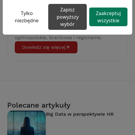
Zapisz
Tylko
Zaakceptuj
powyższy
niezbędne
wszystkie
Badanie satysfakcji w Twojej firmie
wybór
13 wymiarów oceny, aktualne benchmarki
ogólnopolskie, branżowe i regionalne.
Dowiedz się więcej
Polecane artykuły
Big Data w perspektywie HR