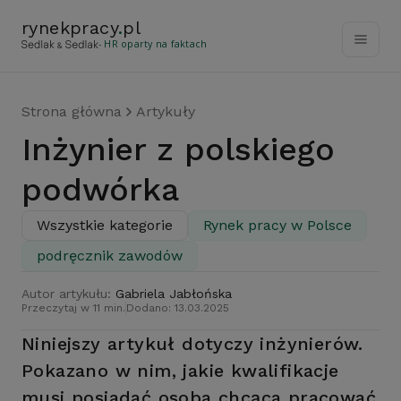
rynekpracy
.
pl
- HR oparty na faktach
Strona główna
Artykuły
Inżynier z polskiego
podwórka
Wszystkie kategorie
Rynek pracy w Polsce
podręcznik zawodów
Autor artykułu:
Gabriela Jabłońska
Przeczytaj w 11 min.
Dodano: 13.03.2025
Niniejszy artykuł dotyczy inżynierów.
Pokazano w nim, jakie kwalifikacje
musi posiadać osoba chcąca pracować