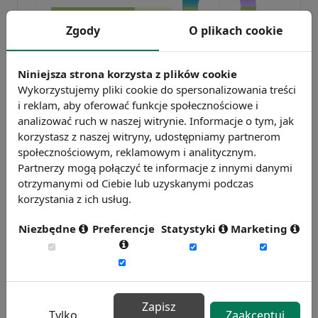
Zgody
O plikach cookie
Badanie wskaźnikiHR 2026
Niniejsza strona korzysta z plików cookie
Zmierz 59 wskaźników efektywności
Wykorzystujemy pliki cookie do spersonalizowania treści
personalnej, w tym absencję, fluktuację i
i reklam, aby oferować funkcje społecznościowe i
analizować ruch w naszej witrynie. Informacje o tym, jak
efektywność pracy.
korzystasz z naszej witryny, udostępniamy partnerom
Weź udział w badaniu
społecznościowym, reklamowym i analitycznym.
Partnerzy mogą połączyć te informacje z innymi danymi
otrzymanymi od Ciebie lub uzyskanymi podczas
korzystania z ich usług.
Niezbędne
Preferencje
Statystyki
Marketing
Badanie satysfakcji w Twojej firmie
Zapisz
Tylko
Zaakceptuj