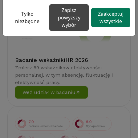
Zapisz
Tylko
Zaakceptuj
powyższy
niezbędne
wszystkie
wybór
Badanie wskaźnikiHR 2026
Zmierz 59 wskaźników efektywności
personalnej, w tym absencję, fluktuację i
efektywność pracy.
Weź udział w badaniu