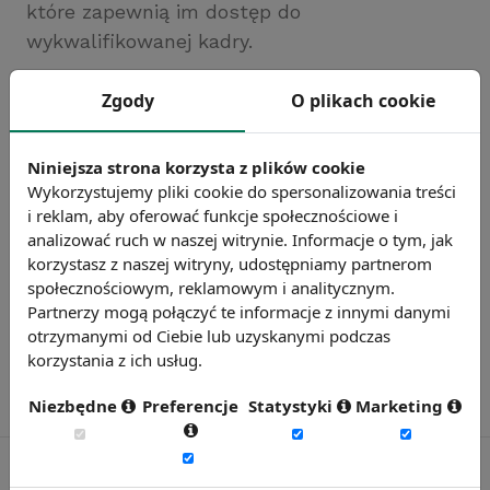
które zapewnią im dostęp do
wykwalifikowanej kadry.
Zgody
O plikach cookie
Główne ośrodki akademickie w Polsce to
Warszawa, Kraków, Poznań i Wrocław. W
sumie, w tych 4 miastach, szkołę wyższą
Niniejsza strona korzysta z plików cookie
ukończyło ponad 185 tys. osób, co stanowi
Wykorzystujemy pliki cookie do spersonalizowania treści
i reklam, aby oferować funkcje społecznościowe i
38% wszystkich absolwentów w 2011 roku w
analizować ruch w naszej witrynie. Informacje o tym, jak
Polsce.
korzystasz z naszej witryny, udostępniamy partnerom
społecznościowym, reklamowym i analitycznym.
Partnerzy mogą połączyć te informacje z innymi danymi
otrzymanymi od Ciebie lub uzyskanymi podczas
korzystania z ich usług.
Niezbędne
Preferencje
Statystyki
Marketing