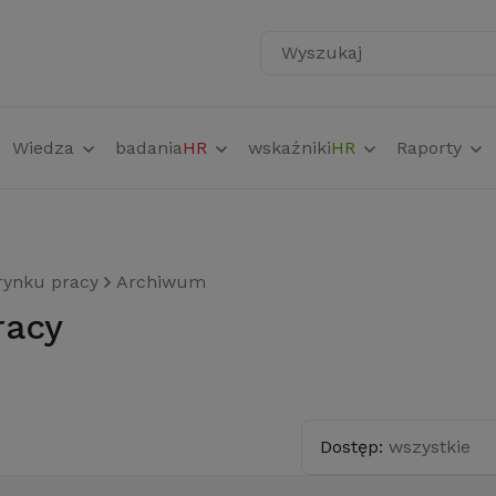
Wyszukaj
Wiedza
badania
HR
wskaźniki
HR
Raporty
rynku pracy
Archiwum
racy
Dostęp:
wszystkie