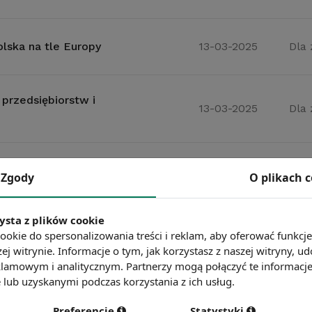
olska na tle Europy
13-03-2025
Dla
 przedsiębiorstw i
13-03-2025
Dla
twach
13-03-2025
Dar
Zgody
O plikach 
ysta z plików cookie
a do Europy
13-03-2025
Dla
ookie do spersonalizowania treści i reklam, aby oferować funkcj
ej witrynie. Informacje o tym, jak korzystasz z naszej witryny,
lamowym i analitycznym. Partnerzy mogą połączyć te informacj
lub uzyskanymi podczas korzystania z ich usług.
do naśladowania ?
13-03-2025
Dla
Preferencje
Statystyki