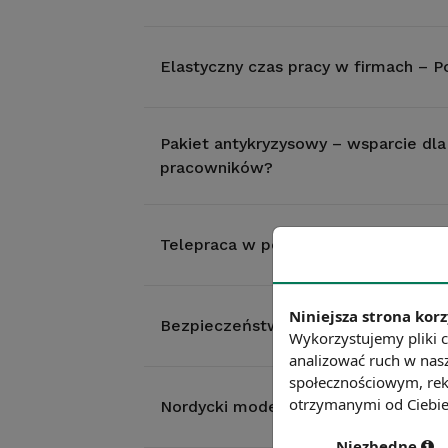
Elastyczny czas pracy w firmach – P
Pakiet antykryzysowy – wsparcie dla
pracowników?
Telepraca w polskich przedsiębiors
Niniejsza strona korz
Bezpieczeństwo pracy - daleka drog
Wykorzystujemy pliki c
analizować ruch w nasz
społecznościowym, rek
otrzymanymi od Ciebie 
Nordycki model rynku pracy – wzór 
Niezbędne