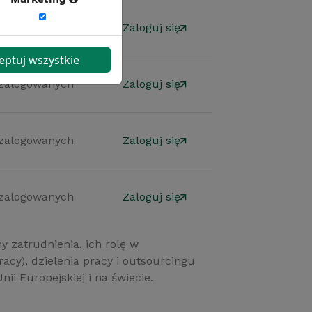
 zalogowanych
Zaloguj się
eptuj wszystkie
 zalogowanych
Zaloguj się
 zalogowanych
Zaloguj się
 zalogowanych
Zaloguj się
y zatrudnienia, ich rolę w
acy), dzielenia pracy i outsourcingu
i Europejskiej i na świecie.