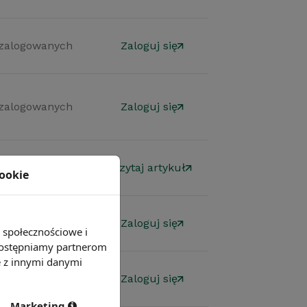
 zalogowanych
Zaloguj się
 zalogowanych
Zaloguj się
mowy
Czytaj artykuł
cookie
 zalogowanych
Zaloguj się
e społecznościowe i
 udostępniamy partnerom
e z innymi danymi
 zalogowanych
Zaloguj się
Marketing