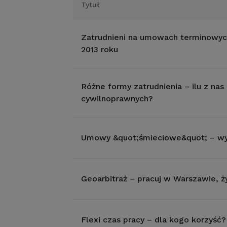
Tytuł
Zatrudnieni na umowach terminowych
2013 roku
Różne formy zatrudnienia – ilu z na
cywilnoprawnych?
Umowy &quot;śmieciowe&quot; – wyz
Geoarbitraż – pracuj w Warszawie, ż
Flexi czas pracy – dla kogo korzyść?