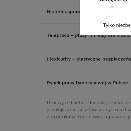
Niepełnosprawni – szanse na rynku p
Tylko niezb
Telepraca – plusy i minusy dla prac
Flexicurity – elastyczne bezpieczeń
Rynek pracy tymczasowej w Polsce
Umowy o dzieło i zlecenia, freelancin
zmniejszaniu kosztów pracy i możliwo
zatrudnienia. Opracowania pokazują p