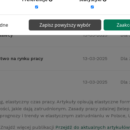
racy
13-03-2025
Dla
ędne
Zapisz powyższy wybór
Zaakc
odawcy
13-03-2025
Dla
stwo na rynku pracy
13-03-2025
Dla
13-03-2025
Dla
g, elastyczny czas pracy. Artykuły opisują elastyczne form
ści, jakie dają zatrudnionym. Zasady pracy zdalnej (telepr
rognozy i trendy w elastycznym zatrudnianiu w Polsce, Uni
Znajdź więcej publikacji
Przejdź do aktualnych artykułów