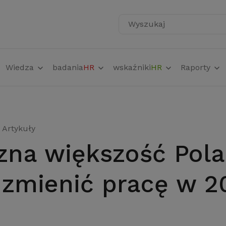
Wyszukaj
Wiedza
badania
HR
wskaźniki
HR
Raporty
Artykuły
 zmienić pracę w 2