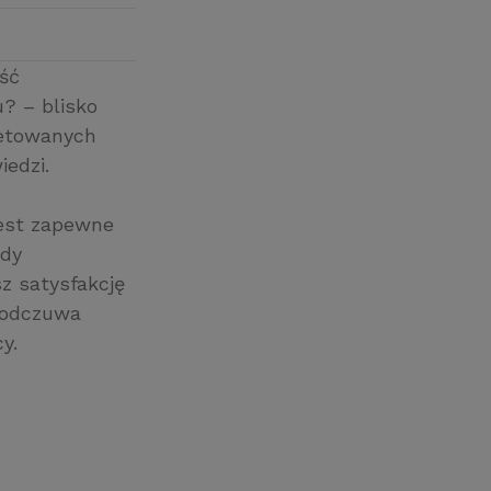
ść
u? – blisko
ietowanych
iedzi.
jest zapewne
ndy
z satysfakcję
e odczuwa
y.