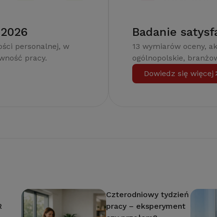
 2026
Badanie satysf
ści personalnej, w
13 wymiarów oceny, a
ywność pracy.
ogólnopolskie, branżow
Dowiedz się więcej
Czterodniowy tydzień
R
pracy – eksperyment