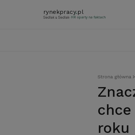
rynekpracy
.
pl
- HR oparty na faktach
Strona główna
Znaczna większość Polaków
chce
roku