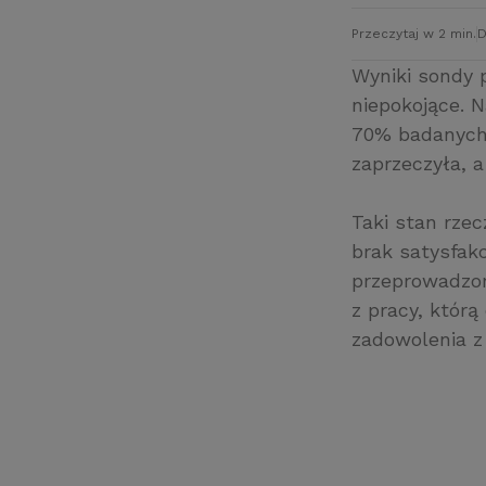
Przeczytaj w 2 min.
D
Wyniki sondy 
niepokojące. N
70% badanych 
zaprzeczyła, a
Taki stan rze
brak satysfakc
przeprowadzo
z pracy, któr
zadowolenia z