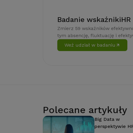
Badanie wskaźnikiHR
Zmierz 59 wskaźników efektywno
tym absencję, fluktuację i efekt
Weź udział w badaniu
Polecane artykuły
Big Data w
perspektywie H