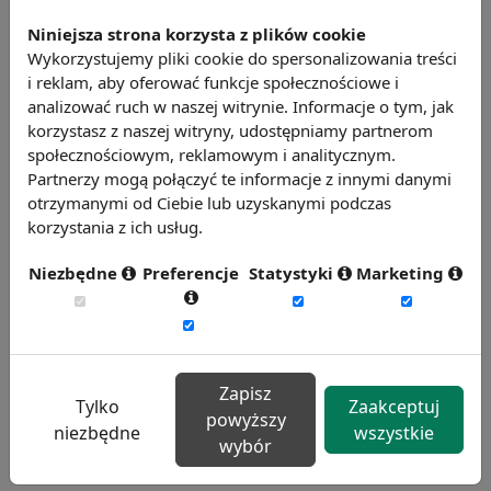
personalnej, w tym absencję, fluktuację i
efektywność pracy.
Niniejsza strona korzysta z plików cookie
Wykorzystujemy pliki cookie do spersonalizowania treści
Weź udział w badaniu
i reklam, aby oferować funkcje społecznościowe i
analizować ruch w naszej witrynie. Informacje o tym, jak
korzystasz z naszej witryny, udostępniamy partnerom
społecznościowym, reklamowym i analitycznym.
Partnerzy mogą połączyć te informacje z innymi danymi
otrzymanymi od Ciebie lub uzyskanymi podczas
korzystania z ich usług.
Niezbędne
Preferencje
Statystyki
Marketing
Badanie satysfakcji w Twojej firmie
13 wymiarów oceny, aktualne benchmarki
ogólnopolskie, branżowe i regionalne.
Zapisz
Dowiedz się więcej
Tylko
Zaakceptuj
powyższy
niezbędne
wszystkie
wybór