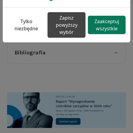
na poziomie krajowym, jak i
międzynarodowym.
Zapisz
Autor artykułu:
Filip Słowiński
Tylko
Zaakceptuj
powyższy
niezbędne
wszystkie
wybór
Bibliografia