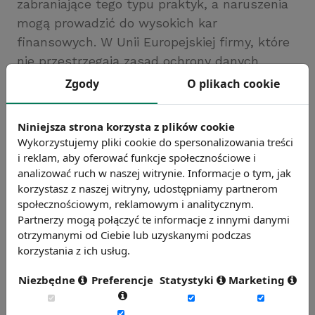
zabraniające tego typu praktyk, a naruszenia
mogą prowadzić do wysokich kar
finansowych. W Unii Europejskiej firmy, które
nie przestrzegają zasad ochrony danych
osobowych (np. RODO), mogą zostać ukarane
Zgody
O plikach cookie
grzywną w wysokości do 20 milionów euro lub
4% rocznego obrotu. W USA natomiast, firmy
Niniejsza strona korzysta z plików cookie
mogą zostać obciążone karami w wysokości
Wykorzystujemy pliki cookie do spersonalizowania treści
do 1,5 tysiąca dolarów za każdy dzień lub
i reklam, aby oferować funkcje społecznościowe i
analizować ruch w naszej witrynie. Informacje o tym, jak
każde kolejne naruszenia przepisów o
korzystasz z naszej witryny, udostępniamy partnerom
ochronie danych.
społecznościowym, reklamowym i analitycznym.
Partnerzy mogą połączyć te informacje z innymi danymi
Podsumowując dane te wskazują, że choć AI
otrzymanymi od Ciebie lub uzyskanymi podczas
w rekrutacji może przynieść korzyści w
korzystania z ich usług.
postaci efektywności i oszczędności czasu, to
Niezbędne
Preferencje
Statystyki
Marketing
jednocześnie wymaga staranności w
przestrzeganiu regulacji prawnych, zarówno