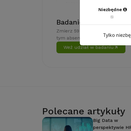
Niezbędne
Badanie wskaźnikiHR
Zmierz 59 wskaźników efektywno
Tylko niezb
tym absencję, fluktuację i efekt
Weź udział w badaniu
Polecane artykuły
Big Data w
perspektywie H