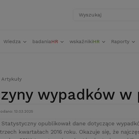
Wyszukaj
Wiedza
badania
HR
wskaźniki
HR
Raporty
Artykuły
yczyny wypadków w 
odano: 13.03.2025
Statystyczny opublikował dane dotyczące wypadkó
trzech kwartałach 2016 roku. Okazuje się, że najczę