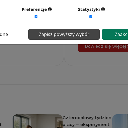
Preferencje
Statystyki
 2026
Badanie satysf
ści personalnej, w
13 wymiarów oceny, a
ędne
Zapisz powyższy wybór
Zaakc
ywność pracy.
ogólnopolskie, branżow
Dowiedz się więcej
Czterodniowy tydzień
R
pracy – eksperyment