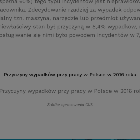
espełna 60%) tego typu incydentów jest nieprawidł
acownika. Zdecydowanie rzadziej za wypadek odpow
ialny tzn. maszyna, narzędzie lub przedmiot używan
niewłaściwy stan był przyczyną w 8,4% wypadków,
osługiwanie się nimi było powodem incydentów w 
Przyczyny wypadków przy pracy w Polsce w 2016 roku
Źródło: opracowania GUS