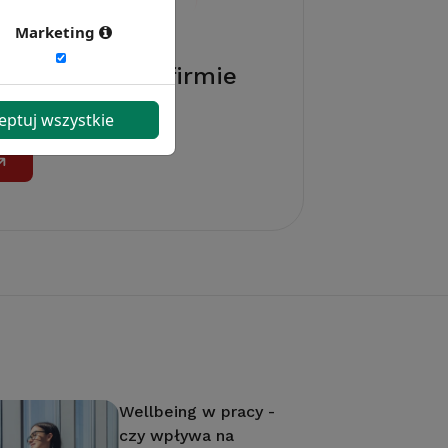
Marketing
akcji w Twojej firmie
ktualne benchmarki
eptuj wszystkie
e i regionalne.
Wellbeing w pracy -
czy wpływa na