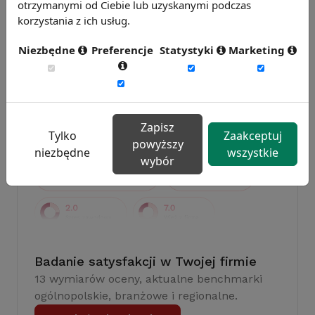
otrzymanymi od Ciebie lub uzyskanymi podczas
korzystania z ich usług.
Badanie wskaźnikiHR 2026
Zmierz 59 wskaźników efektywności
Niezbędne
Preferencje
Statystyki
Marketing
personalnej, w tym absencję, fluktuację i
efektywność pracy.
Weź udział w badaniu
Zapisz
Tylko
Zaakceptuj
powyższy
niezbędne
wszystkie
wybór
Badanie satysfakcji w Twojej firmie
13 wymiarów oceny, aktualne benchmarki
ogólnopolskie, branżowe i regionalne.