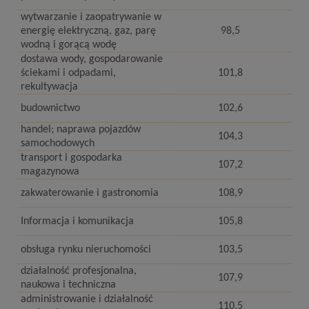
wytwarzanie i zaopatrywanie w
energię elektryczną, gaz, parę
98,5
wodną i gorącą wodę
dostawa wody, gospodarowanie
ściekami i odpadami,
101,8
rekultywacja
budownictwo
102,6
handel; naprawa pojazdów
104,3
samochodowych
transport i gospodarka
107,2
magazynowa
zakwaterowanie i gastronomia
108,9
Informacja i komunikacja
105,8
obsługa rynku nieruchomości
103,5
działalność profesjonalna,
107,9
naukowa i techniczna
administrowanie i działalność
110,5