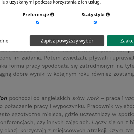
lub uzyskanymi podczas korzystania z ich usług.
 niemieckim rynku firma
Cloudsider
, po osiągnięciu 
Preferencje
Statystyki
elów, postanowiła nagrodzić swoich pracowników 
zespół został zabrany na tygodniowy wyjazd na Majo
 był to urlop. Firma po prostu na 7 dni przeniosła 
ędne
Zapisz powyższy wybór
Zaakc
eczną wyspę. Po obfitym śniadaniu pracownicy w ok
dali nad basenem lub w salonie hotelu przed kompu
econe im zadania. Potem zwiedzali, pływali i uprawial
Taka forma pracy spodobała się zatrudnionym na tyle
siągną dobre wyniki w kolejnym roku również zostan
ion
pochodzi od angielskich słów
work
– praca i
va
to połączenie pracy i wypoczynku. Pracownik wyjeż
zęsto egzotyczne miejsca, gdzie uczestniczy w spotk
nferencjach, czy innych zajęciach. Łączy się on z 
zy okazji korzystają z miejscowych atrakcji. Czym za