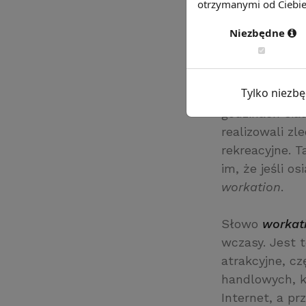
otrzymanymi od Ciebie 
Działająca na
Niezbędne
planowanych c
sposób. Cały 
Bynajmniej nie
Tylko niezb
pracy na słon
godzinach sia
realizowali zl
rekreacyjne. 
im, że jeśli o
workation
.
Słowo
workat
wczasy. Jest 
atrakcyjne, c
handlowych, ko
Internet, a pr