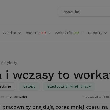
Wyszukaj
Wiedza
badania
HR
wskaźniki
HR
Raporty
Artykuły
a i wczasy to worka
egorie
urlopy
elastyczny rynek pracy
anna Kłosowska
Przeczytaj w 13 mi
 pracownicy znajdują coraz mniej czasu na