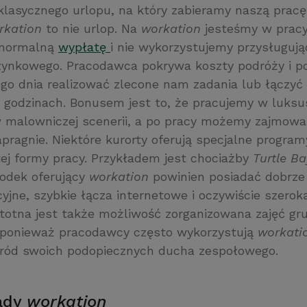
klasycznego urlopu, na który zabieramy naszą prac
rkation
to nie urlop. Na
workation
jesteśmy w pracy
 normalną
wypłatę
i nie wykorzystujemy przysługuj
ynkowego. Pracodawca pokrywa koszty podróży i p
o dnia realizować zlecone nam zadania lub łączyć 
 godzinach. Bonusem jest to, że pracujemy w luks
 malowniczej scenerii, a po pracy możemy zajmowa
pragnie. Niektóre kurorty oferują specjalne program
ej formy pracy. Przykładem jest chociażby
Turtle B
odek oferujący
workation
powinien posiadać dobrz
yjne, szybkie łącza internetowe i oczywiście szerok
Istotna jest także możliwość zorganizowana zajęć g
 ponieważ pracodawcy często wykorzystują
workat
ród swoich podopiecznych ducha zespołowego.
wady
workation