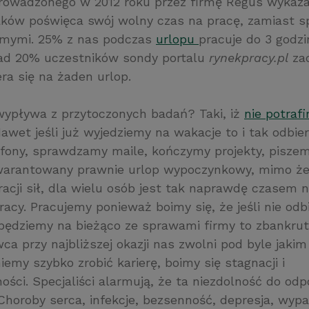
rowadzonego w 2012 roku przez firmę Regus wykazał
aków poświęca swój wolny czas na pracę, zamiast s
jomymi. 25% z nas podczas
urlopu
pracuje do 3 godzi
ad 20% uczestników sondy portalu
rynekpracy.pl
zad
ra się na żaden urlop.
wypływa z przytoczonych badań? Taki, iż
nie potraf
Nawet jeśli już wyjedziemy na wakacje to i tak odbi
fony, sprawdzamy maile, kończymy projekty, piszem
Gwarantowany prawnie urlop wypoczynkowy, mimo że
acji sił, dla wielu osób jest tak naprawdę czasem n
racy. Pracujemy ponieważ boimy się, że jeśli nie od
e będziemy na bieżąco ze sprawami firmy to zbankrut
a przy najbliższej okazji nas zwolni pod byle jaki
emy szybko zrobić karierę, boimy się stagnacji i
ości. Specjaliści alarmują, że ta niezdolność do od
Choroby serca, infekcje, bezsenność, depresja, wypa