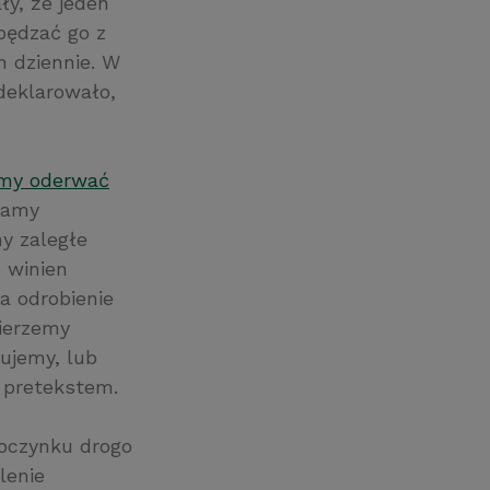
y, że jeden
pędzać go z
n dziennie. W
eklarowało,
imy oderwać
eramy
y zaległe
 winien
a odrobienie
bierzemy
ujemy, lub
m pretekstem.
poczynku drogo
lenie