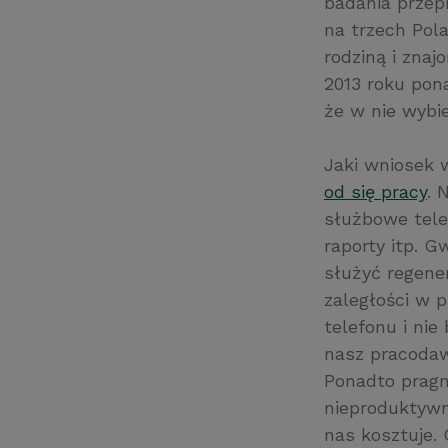
badania przep
na trzech Pol
rodziną i zna
2013 roku pon
że w nie wybie
Jaki wniosek 
od się pracy
. 
służbowe tele
raporty itp. 
służyć regener
zaległości w p
telefonu i ni
nasz pracodawc
Ponadto pragni
nieproduktywn
nas kosztuje. 