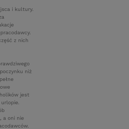
sca i kultury.
za
akacje
t pracodawcy.
część z nich
 prawdziwego
ypoczynku niż
 pełne
rowe
holików jest
 urlopie.
ób
 a oni nie
racodawców.