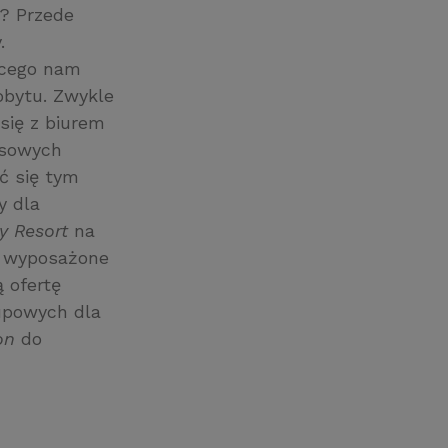
ę? Przede
.
ącego nam
obytu. Zwykle
się z biurem
usowych
ć się tym
y dla
ay Resort
na
e wyposażone
ą ofertę
rupowych dla
ion
do