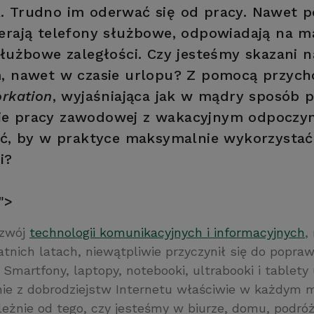
 Trudno im oderwać się od pracy. Nawet p
erają telefony służbowe, odpowiadają na ma
służbowe zaległości. Czy jesteśmy skazani n
, nawet w czasie urlopu? Z pomocą przych
rkation
, wyjaśniająca jak w mądry sposób 
e pracy zawodowej z wakacyjnym odpoczyn
ić, by w praktyce maksymalnie wykorzystać
i?
">
ozwój
technologii komunikacyjnych i informacyjnych
,
tnich latach, niewątpliwie przyczynił się do popraw
 Smartfony, laptopy, notebooki, ultrabooki i tablety
ie z dobrodziejstw Internetu właściwie w każdym m
ależnie od tego, czy jesteśmy w biurze, domu, podr