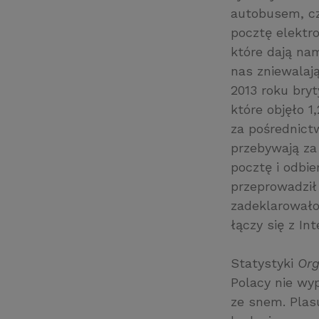
autobusem, c
pocztę elektr
które dają na
nas zniewalaj
2013 roku bryt
które objęło 
za pośrednictw
przebywają za 
pocztę i odbi
przeprowadził
zadeklarowało
łączy się z I
Statystyki
Org
Polacy nie wyp
ze snem. Plasu