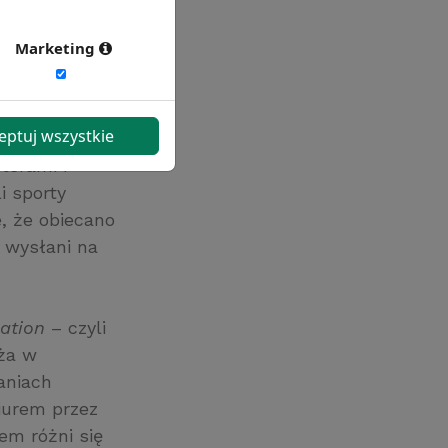
w 2013 roku
Marketing
w nietypowy
rkę.
stanowiska
eptuj wszystkie
reślonych
terami i
i sporty
, że obiecano
ą wysłani na
cation
– czyli
dża w
aniach
biurem przez
tem różni się