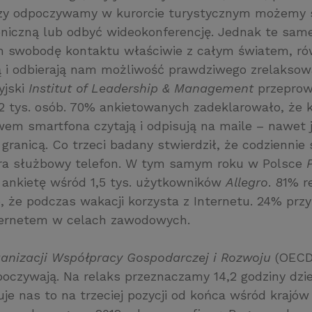
zy odpoczywamy w kurorcie turystycznym możemy 
oniczną lub odbyć wideokonferencję. Jednak te same
m swobodę kontaktu właściwie z całym światem, r
ą i odbierają nam możliwość prawdziwego zrelaksow
yjski
Institut of Leadership & Management
przeprow
1,2 tys. osób. 70% ankietowanych zadeklarowało, że 
em smartfona czytają i odpisują na maile – nawet j
granicą. Co trzeci badany stwierdził, że codziennie
era służbowy telefon. W tym samym roku w Polsce
 ankietę wśród 1,5 tys. użytkowników
Allegro
. 81% 
, że podczas wakacji korzysta z Internetu. 24% przy
nternetem w celach zawodowych.
anizacji Współpracy Gospodarczej i Rozwoju
(OECD
oczywają. Na relaks przeznaczamy 14,2 godziny dzie
je nas to na trzeciej pozycji od końca wśród krajó