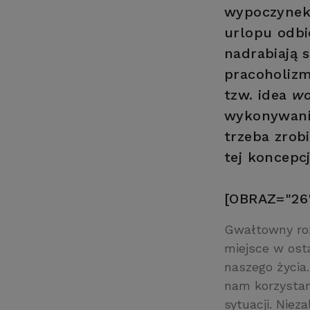
wypoczynek.
urlopu odbi
nadrabiają 
pracoholizm
tzw. idea
wo
wykonywani
trzeba zrob
tej koncepcj
[OBRAZ="26
Gwałtowny r
miejsce w osta
naszego życia.
nam korzystan
sytuacji. Niez