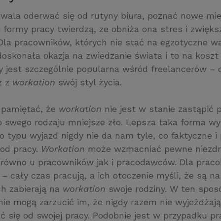
wala oderwać się od rutyny biura, poznać nowe miej
 formy pracy twierdzą, ze obniża ona stres i zwięks
Dla pracowników, których nie stać na egzotyczne w
doskonała okazja na zwiedzanie świata i to na kosz
y jest szczególnie popularna wśród freelancerów – 
z z
workation
swój styl życia.
 pamiętać, że
workation
nie jest w stanie zastąpić
to swego rodzaju mniejsze zło. Lepsza taka forma w
o typu wyjazd nigdy nie da nam tyle, co faktyczne i
 od pracy.
Workation
może wzmacniać pewne niezd
równo u pracowników jak i pracodawców. Dla praco
i – cały czas pracują, a ich otoczenie myśli, że są na
ch zabierają na
workation
swoje rodziny. W ten spos
e mogą zarzucić im, że nigdy razem nie wyjeżdżają,
 się od swojej pracy. Podobnie jest w przypadku p