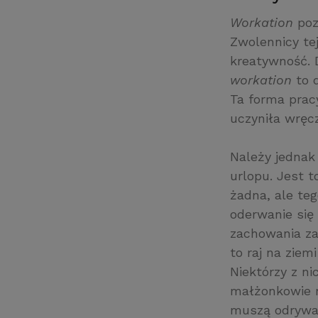
Workation
poz
Zwolennicy tej
kreatywność. 
workation
to 
Ta forma prac
uczyniła wręc
Należy jednak
urlopu. Jest 
żadna, ale teg
oderwanie się
zachowania za
to raj na ziem
Niektórzy z ni
małżonkowie ni
muszą odrywać