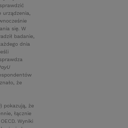
sprawdzić
 urządzenia,
ównocześnie
ania się. W
adził badanie,
każdego dnia
eśli
 sprawdza
PayU
respondentów
znało, że
) pokazują, że
nnie, łącznie
w OECD. Wyniki