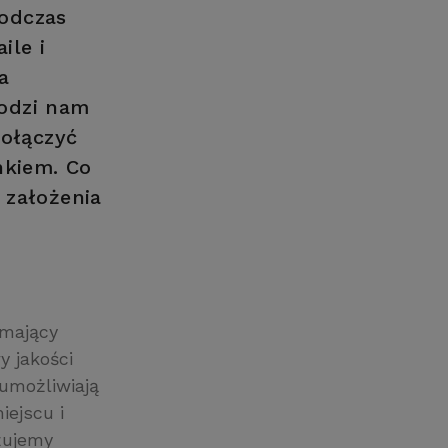
odczas
ile i
a
odzi nam
połączyć
kiem. Co
 założenia
 mający
y jakości
 umożliwiają
iejscu i
óżujemy