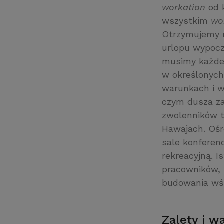
workation
od 
wszystkim
wo
Otrzymujemy
urlopu wypocz
musimy każdeg
w określonych
warunkach i w
czym dusza za
zwolenników t
Hawajach. Ośr
sale konferenc
rekreacyjną. 
pracowników,
budowania wś
Zalety i 