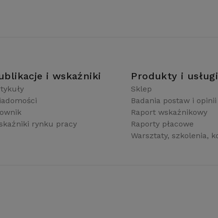
ublikacje i wskaźniki
Produkty i usług
tykuły
Sklep
iadomości
Badania postaw i opinii
łownik
Raport wskaźnikowy
kaźniki rynku pracy
Raporty płacowe
Warsztaty, szkolenia, k