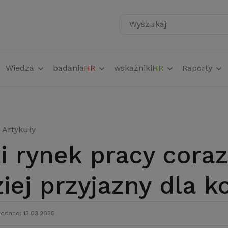
Wyszukaj
Wiedza
badania
HR
wskaźniki
HR
Raporty
Artykuły
iej przyjazny dla k
odano: 13.03.2025