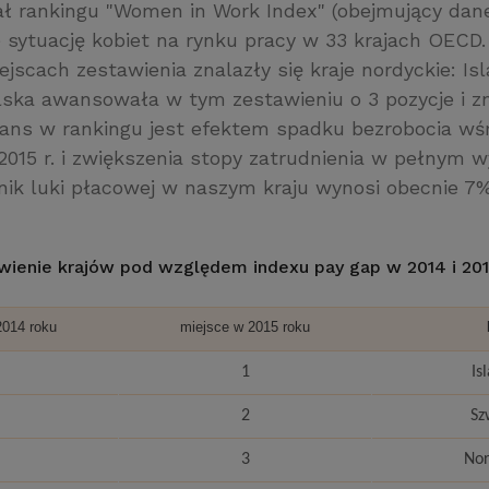
 rankingu "Women in Work Index" (obejmujący dane 
e sytuację kobiet na rynku pracy w 33 krajach OECD.
jscach zestawienia znalazły się kraje nordyckie: Is
olska awansowała w tym zestawieniu o 3 pozycje i zn
wans w rankingu jest efektem spadku bezrobocia wśr
015 r. i zwiększenia stopy zatrudnienia w pełnym 
nik luki płacowej w naszym kraju wynosi obecnie 7%
wienie krajów pod względem indexu pay gap w 2014 i 201
2014 roku
miejsce w 2015 roku
1
Is
2
Sz
3
No