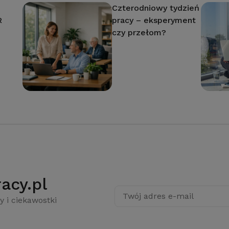
Czterodniowy tydzień
R
pracy – eksperyment
czy przełom?
acy.pl
Twój adres e-mail
y i ciekawostki