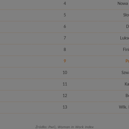
4
Nowa 
5
Sł
6
D
7
Luk
8
Fin
9
P
10
Szw
11
K
12
B
13
Wlk. 
Źródło: PwC, Woman In Work Index