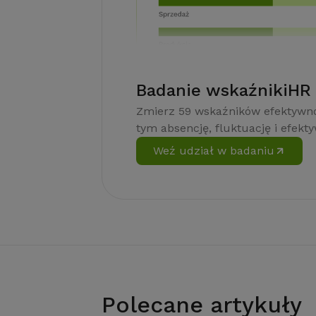
Badanie wskaźnikiHR
Zmierz 59 wskaźników efektywno
tym absencję, fluktuację i efekt
Weź udział w badaniu
Polecane artykuły