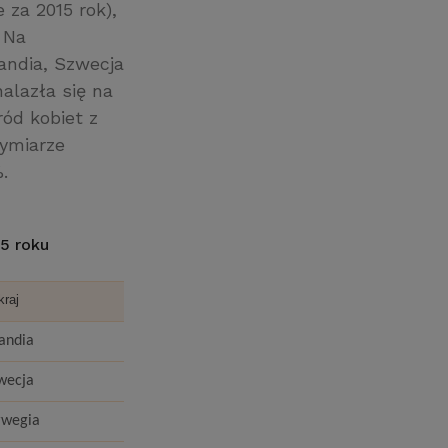
za 2015 rok),
 Na
landia, Szwecja
alazła się na
ód kobiet z
wymiarze
.
5 roku
kraj
landia
wecja
rwegia