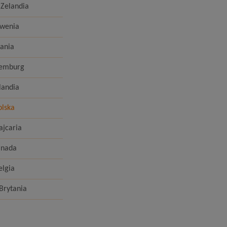
Zelandia
owenia
ania
semburg
landia
olska
ajcaria
anada
elgia
Brytania