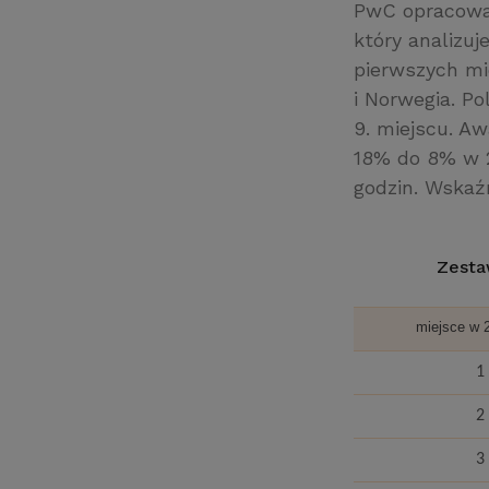
PwC opracował
który analizuj
pierwszych mie
i Norwegia. P
9. miejscu. A
18% do 8% w 2
godzin. Wskaź
Zesta
miejsce w 
1
2
3