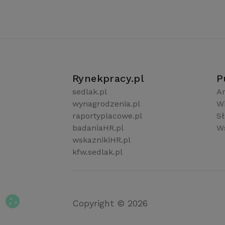
Rynekpracy.pl
P
sedlak.pl
Ar
wynagrodzenia.pl
W
raportyplacowe.pl
S
badaniaHR.pl
Ws
wskaznikiHR.pl
kfw.sedlak.pl
Copyright © 2026