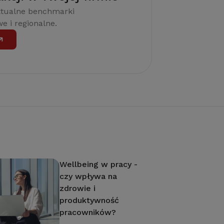
ktualne benchmarki
e i regionalne.
Wellbeing w pracy -
czy wpływa na
zdrowie i
produktywność
pracowników?