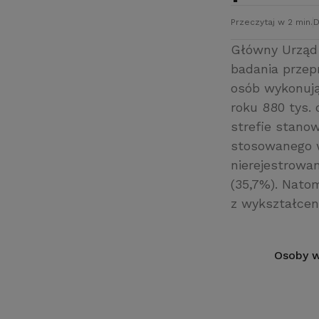
Przeczytaj w 2 min.
D
Główny Urząd 
badania przep
osób wykonują
roku 880 tys. 
strefie stano
stosowanego w
nierejestrow
(35,7%). Natom
z wykształceni
Osoby w