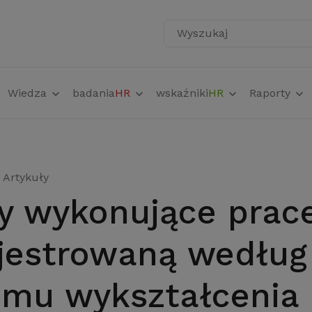
Wyszukaj
Wiedza
badania
HR
wskaźniki
HR
Raporty
Artykuły
ejestrowaną według
omu wykształcenia