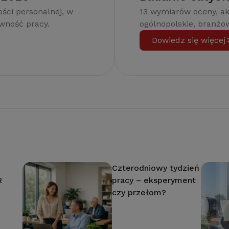
ści personalnej, w
13 wymiarów oceny, a
ywność pracy.
ogólnopolskie, branżow
Dowiedz się więcej
Czterodniowy tydzień
R
pracy – eksperyment
czy przełom?