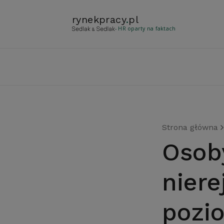
rynekpracy
.
pl
- HR oparty na faktach
Strona główna
Osoby wykonujące prace
nier
pozi