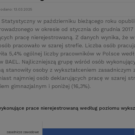
odano: 13.03.2025
Statystyczny w październiku bieżącego roku opubli
rowadzonego w okresie od stycznia do grudnia 2017
cych pracę nierejestrowaną. Z danych wynika, że w
osób pracowało w szarej strefie. Liczba osób pracuj
wiła 5,4% ogólnej liczby pracowników w Polsce wedł
 BAEL. Najliczniejszą grupę wśród osób wykonując
aną stanowiły osoby z wykształceniem zasadniczy
iast najmniej osób deklarujących pracę w szarej str
em gimnazjalnym i poniżej (16,3%).
ykonujące prace nierejestrowaną według poziomu wyksz