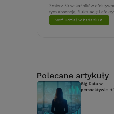
Zmierz 59 wskaźników efektywno
tym absencję, fluktuację i efekt
Weź udział w badaniu
Polecane artykuły
Big Data w
perspektywie H