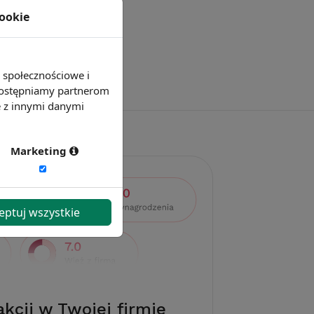
cookie
e społecznościowe i
 udostępniamy partnerom
e z innymi danymi
Marketing
eptuj wszystkie
akcji w Twojej firmie