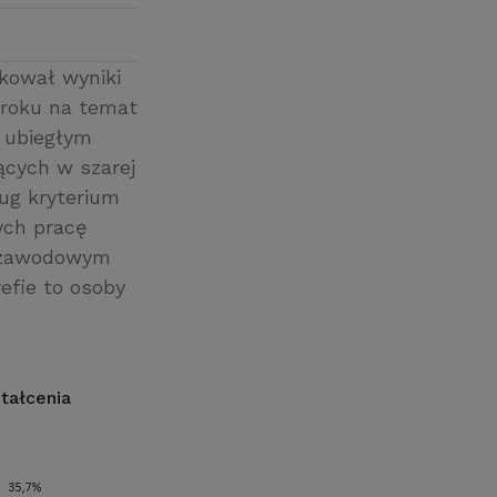
kował wyniki
 roku na temat
 ubiegłym
ących w szarej
ug kryterium
ych pracę
m zawodowym
efie to osoby
tałcenia