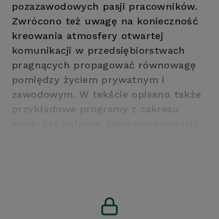
pozazawodowych pasji pracowników.
Zwrócono też uwagę na konieczność
kreowania atmosfery otwartej
komunikacji w przedsiębiorstwach
pragnących propagować równowagę
pomiędzy życiem prywatnym i
zawodowym. W tekście opisano także
przykładowe programy z zakresu
work-life balance, jakie wprowadzają
firmy działające na terenie kraju.