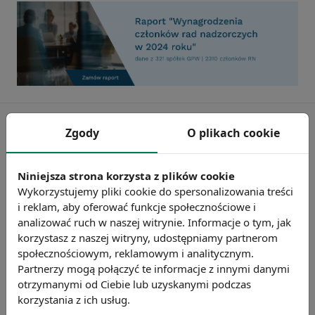
Zgody
O plikach cookie
Niniejsza strona korzysta z plików cookie
Wykorzystujemy pliki cookie do spersonalizowania treści
i reklam, aby oferować funkcje społecznościowe i
analizować ruch w naszej witrynie. Informacje o tym, jak
korzystasz z naszej witryny, udostępniamy partnerom
społecznościowym, reklamowym i analitycznym.
Partnerzy mogą połączyć te informacje z innymi danymi
Badanie wskaźnikiHR 2026
otrzymanymi od Ciebie lub uzyskanymi podczas
Zmierz 59 wskaźników efektywności
korzystania z ich usług.
personalnej, w tym absencję, fluktuację i