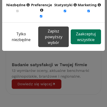
efektywność pracy.
Niezbędne
Preferencje
Statystyki
Marketing
Weź udział w badaniu
Zapisz
Tylko
Zaakceptuj
powyższy
niezbędne
wszystkie
wybór
Badanie satysfakcji w Twojej firmie
13 wymiarów oceny, aktualne benchmarki
ogólnopolskie, branżowe i regionalne.
Dowiedz się więcej