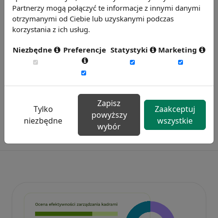
znalazło tam zatrudnienia. Rekordowo wysoką
Partnerzy mogą połączyć te informacje z innymi danymi
otrzymanymi od Ciebie lub uzyskanymi podczas
stopę bezrobocia odnotowano z kolei we
korzystania z ich usług.
wspomnianym wcześniej województwie
dolnośląskim - 11,5% oraz świętokrzyskim i
Niezbędne
Preferencje
Statystyki
Marketing
warmińsko-mazurskim - po 10,1%.
Zapisz
Tylko
Zaakceptuj
powyższy
niezbędne
wszystkie
wybór