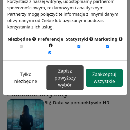
korzystasz z naszej witryny, udostępniamy partnerom
społecznościowym, reklamowym i analitycznym.
Partnerzy mogą połączyć te informacje z innymi danymi
Badanie satysfakcji w Twojej firmie
otrzymanymi od Ciebie lub uzyskanymi podczas
13 wymiarów oceny, aktualne benchmarki
korzystania z ich usług.
ogólnopolskie, branżowe i regionalne.
Dowiedz się więcej
Niezbędne
Preferencje
Statystyki
Marketing
Zapisz
Tylko
Zaakceptuj
powyższy
niezbędne
wszystkie
wybór
Polecane artykuły
Big Data w perspektywie HR