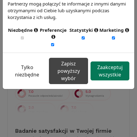
Partnerzy mogą połączyć te informacje z innymi danymi
otrzymanymi od Ciebie lub uzyskanymi podczas
korzystania z ich usług.
Badanie wskaźnikiHR 2026
Niezbędne
Preferencje
Statystyki
Marketing
Zmierz 59 wskaźników efektywności
personalnej, w tym absencję, fluktuację i
efektywność pracy.
Weź udział w badaniu
Zapisz
Tylko
Zaakceptuj
powyższy
niezbędne
wszystkie
wybór
Badanie satysfakcji w Twojej firmie