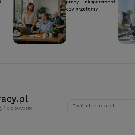
R
pracy – eksperyment
czy przełom?
acy.pl
Twój adres e-mail
y i ciekawostki