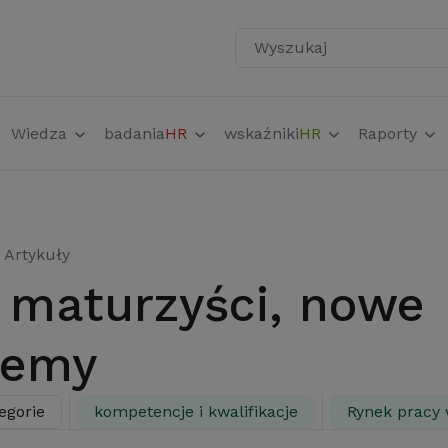
Wyszukaj
Wiedza
badania
HR
wskaźniki
HR
Raporty
Artykuły
lemy
egorie
kompetencje i kwalifikacje
Rynek pracy 