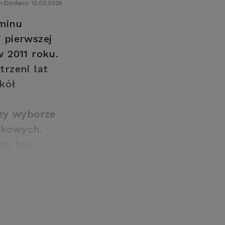
n.
Dodano: 13.03.2025
aminu
 pierwszej
 2011 roku.
rzeni lat
kół
rzy wyborze
tkowych.
ny był