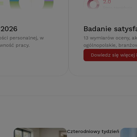
 2026
Badanie satysf
ści personalnej, w
13 wymiarów oceny, a
ywność pracy.
ogólnopolskie, branżow
Dowiedz się więcej
Czterodniowy tydzień