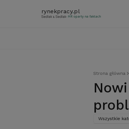
rynekpracy
.
pl
- HR oparty na faktach
Strona główna
Nowi maturzyści, nowe
prob
Wszystkie kat