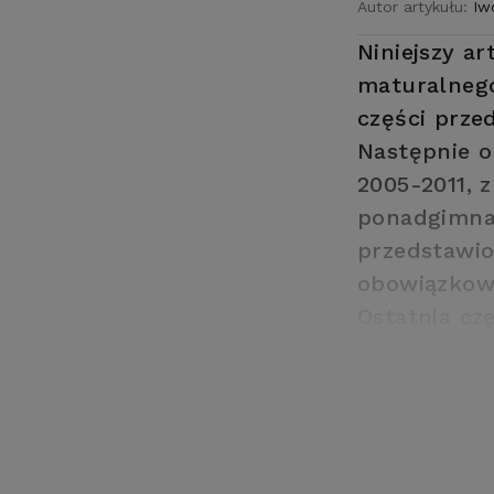
Autor artykułu:
Iw
Niniejszy a
maturalnego
części prze
Następnie o
2005-2011, 
ponadgimnaz
przedstawio
obowiązkow
Ostatnia cz
egzamin mat