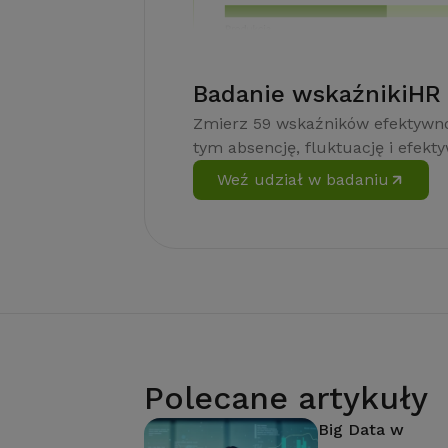
Badanie wskaźnikiHR
Zmierz 59 wskaźników efektywno
tym absencję, fluktuację i efekt
Weź udział w badaniu
Polecane artykuły
Big Data w