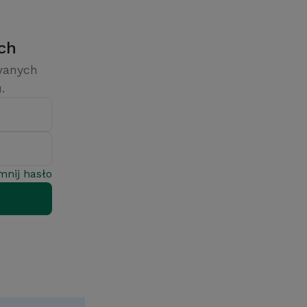
ych
owanych
.
mnij hasło