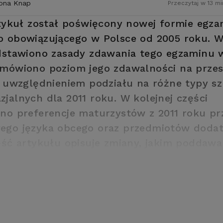
ona Knap
Przeczytaj w 13 mi
rtykuł został poświęcony nowej formie egz
 obowiązującego w Polsce od 2005 roku. W
dstawiono zasady zdawania tego egzaminu w
mówiono poziom jego zdawalności na przest
z uwzględnieniem podziału na różne typy sz
jalnych dla 2011 roku. W kolejnej części
no preferencje maturzystów z 2011 roku p
ego języka obcego oraz przedmiotów doda
ęść artykułu opisuje zmiany, jakim poddawa
uralny na przestrzeni lat 2005-2012.