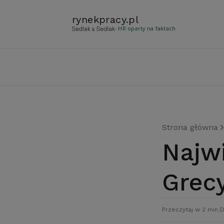
rynekpracy
.
pl
- HR oparty na faktach
Strona główna
Najwięcej w UE pracują…
Grec
Przeczytaj w 2 min.
D