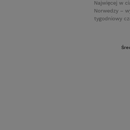
Najwięcej w ci
Norwedzy – wy
tygodniowy cz
Śre