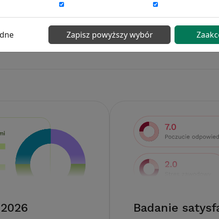
ędne
Zapisz powyższy wybór
Zaakc
 2026
Badanie satysf