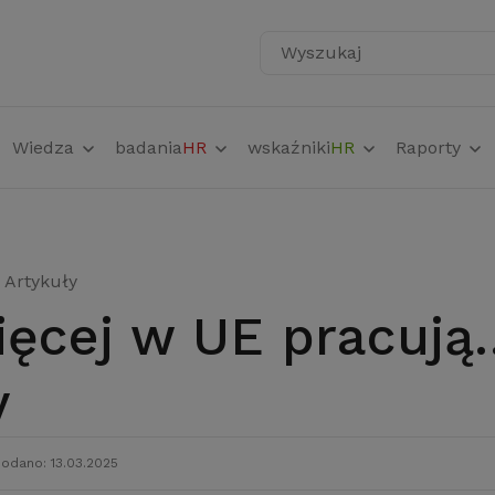
Wyszukaj
Wiedza
badania
HR
wskaźniki
HR
Raporty
Artykuły
y
odano: 13.03.2025