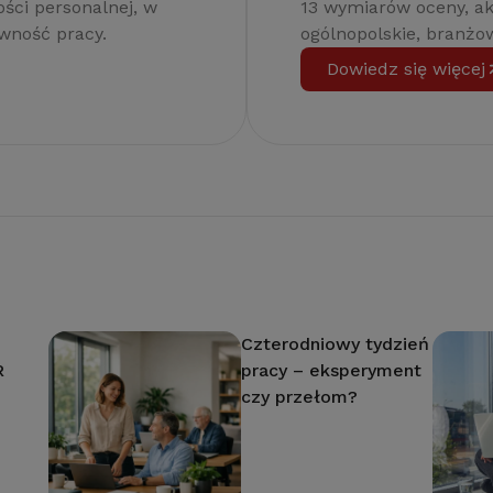
ści personalnej, w
13 wymiarów oceny, a
ywność pracy.
ogólnopolskie, branżow
Dowiedz się więcej
Czterodniowy tydzień
R
pracy – eksperyment
czy przełom?