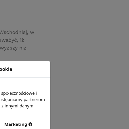
 Wschodniej, w
uważyć, iż
 wyższy niż
cookie
j, takie jak
wo, w Holandii
e społecznościowe i
 udostępniamy partnerom
e z innymi danymi
Marketing