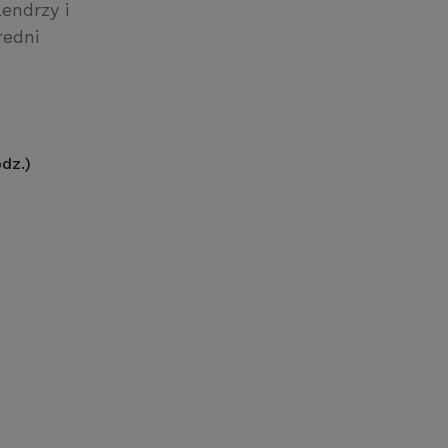
lendrzy i
redni
dz.)