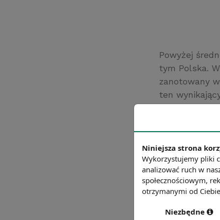
Powyżej średn
tym Polska. W
zanotowany w 
ten wynikając
Znacznie poniż
Dania (33,7 h)
czas pracy jes
Niniejsza strona korz
Wykorzystujemy pliki c
analizować ruch w nasz
społecznościowym, rek
otrzymanymi od Ciebie 
Niezbędne