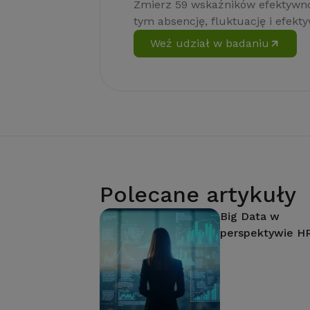
Zmierz 59 wskaźników efektywno
tym absencję, fluktuację i efekt
Weź udział w badaniu
Polecane artykuły
Big Data w
perspektywie H