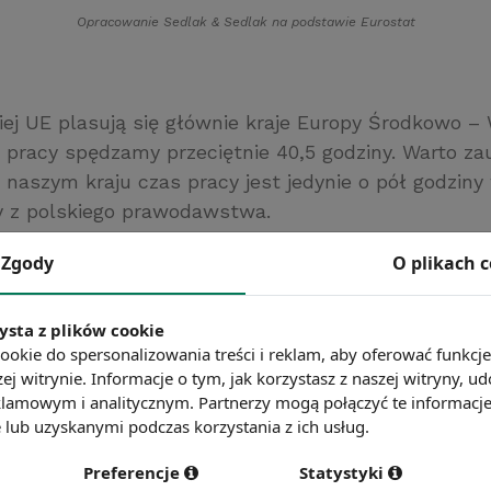
Opracowanie Sedlak
&
Sedlak na podstawie Eurostat
iej UE plasują się głównie kraje Europy Środkowo –
 pracy spędzamy przeciętnie 40,5 godziny. Warto za
naszym kraju czas pracy jest jedynie o pół godziny
y z polskiego prawodawstwa.
Zgody
O plikach 
ej średniej unijnej sytuują się kraje Europy Zachodnie
, Norwegia (33,6 h), czy Holandia (30,5 h). Przykłado
t o 10 godzin krótszy od czasu pracy w Polsce.
ysta z plików cookie
ookie do spersonalizowania treści i reklam, aby oferować funkcj
ej witrynie. Informacje o tym, jak korzystasz z naszej witryny,
lamowym i analitycznym. Partnerzy mogą połączyć te informacj
lub uzyskanymi podczas korzystania z ich usług.
Preferencje
Statystyki