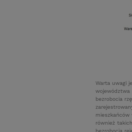
Warta uwagi j
województwa 
bezrobocia rzę
zarejestrowan
mieszkańców w
również takich
bezrobocia re