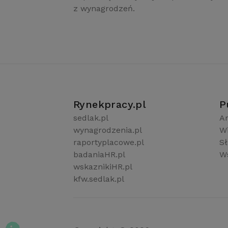
z wynagrodzeń.
Rynekpracy.pl
P
sedlak.pl
Ar
wynagrodzenia.pl
W
raportyplacowe.pl
S
badaniaHR.pl
Ws
wskaznikiHR.pl
kfw.sedlak.pl