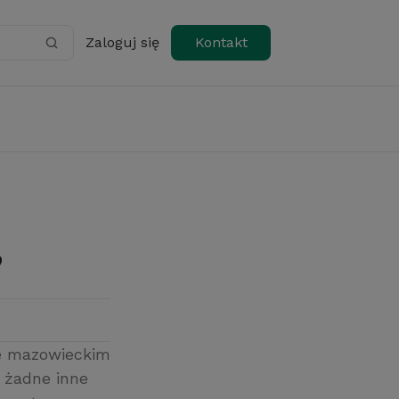
Zaloguj się
Kontakt
”
ie mazowieckim
o żadne inne