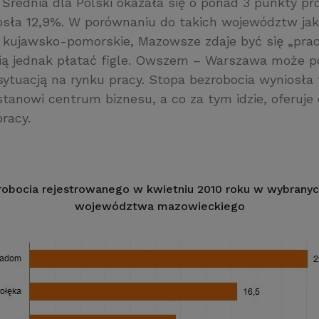
Średnia dla Polski okazała się o ponad 3 punkty p
osła 12,9%. W porównaniu do takich województw ja
 kujawsko-pomorskie, Mazowsze zdaje być się „pra
bią jednak płatać figle. Owszem – Warszawa może p
sytuacją na rynku pracy. Stopa bezrobocia wyniosła
stanowi centrum biznesu, a co za tym idzie, oferuj
pracy.
robocia rejestrowanego w kwietniu 2010 roku w wybranyc
województwa mazowieckiego