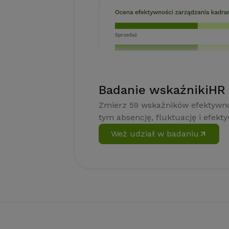
Badanie wskaźnikiHR
Zmierz 59 wskaźników efektywno
tym absencję, fluktuację i efekt
Weź udział w badaniu