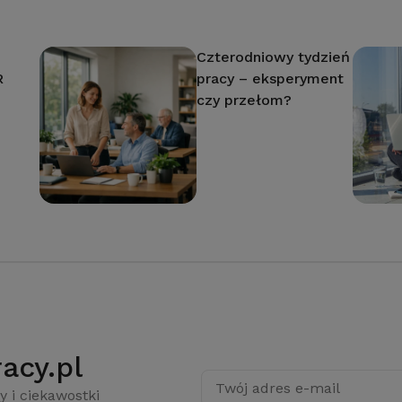
Czterodniowy tydzień
R
pracy – eksperyment
czy przełom?
acy.pl
Twój adres e-mail
y i ciekawostki