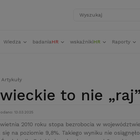
Wyszukaj
Wiedza
badania
HR
wskaźniki
HR
Raporty
Artykuły
owieckie to nie „raj
odano: 13.03.2025
wietnia 2010 roku stopa bezrobocia w województw
 się na poziomie 9,8%. Takiego wyniku nie osiągnęł