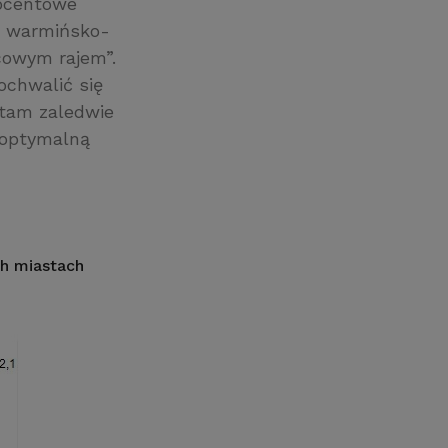
rocentowe
k warmińsko-
cowym rajem”.
ochwalić się
 tam zaledwie
e optymalną
h miastach