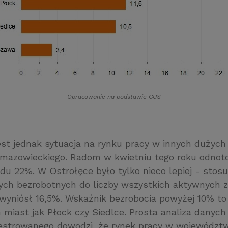
Opracowanie na podstawie GUS
est jednak sytuacja na rynku pracy w innych dużyc
mazowieckiego. Radom w kwietniu tego roku odnot
du 22%. W Ostrołęce było tylko nieco lepiej - stosu
ych bezrobotnych do liczby wszystkich aktywnych
yniósł 16,5%. Wskaźnik bezrobocia powyżej 10% to
 miast jak Płock czy Siedlce. Prosta analiza danyc
jestrowanego dowodzi, że rynek pracy w województ