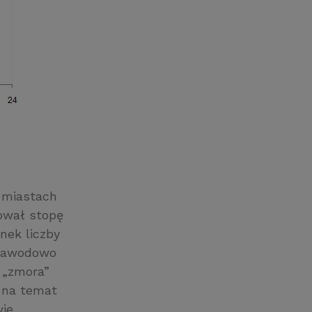
h miastach
ował stopę
nek liczby
 zawodowo
 „zmora”
h na temat
wie