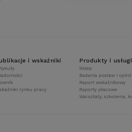
ublikacje i wskaźniki
Produkty i usług
tykuły
Sklep
iadomości
Badania postaw i opinii
łownik
Raport wskaźnikowy
kaźniki rynku pracy
Raporty płacowe
Warsztaty, szkolenia, k