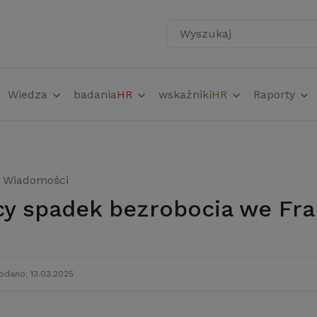
Wyszukaj
Wiedza
badania
HR
wskaźniki
HR
Raporty
Wiadomości
cy spadek bezrobocia we Fra
odano: 13.03.2025