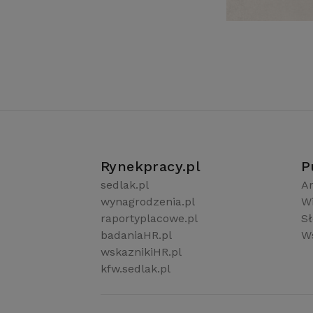
Rynekpracy.pl
P
sedlak.pl
Ar
wynagrodzenia.pl
W
raportyplacowe.pl
S
badaniaHR.pl
Ws
wskaznikiHR.pl
kfw.sedlak.pl