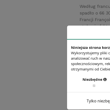
Według francu
spadło o 66 30
Francji Franço
stała się fak
historii.
Źródło: NEW E
Niniejsza strona korz
Chcesz wiedzie
Wykorzystujemy pliki c
analizować ruch w nasz
społecznościowym, rek
otrzymanymi od Ciebie 
Niezbędne
Tylko niezb