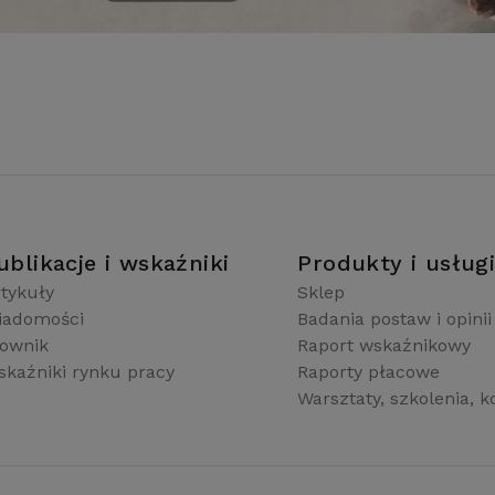
ublikacje i wskaźniki
Produkty i usług
tykuły
Sklep
iadomości
Badania postaw i opinii
łownik
Raport wskaźnikowy
kaźniki rynku pracy
Raporty płacowe
Warsztaty, szkolenia, k