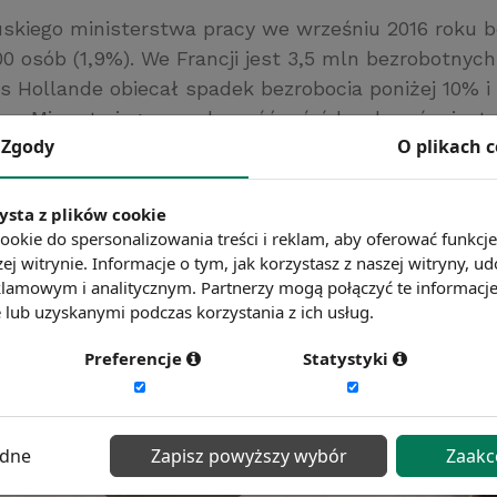
skiego ministerstwa pracy we wrześniu 2016 roku b
0 osób (1,9%). We Francji jest 3,5 mln bezrobotnych
is Hollande obiecał spadek bezrobocia poniżej 10% i 
tem. Mimo to jego popularność wśród wyborców jest 
Zgody
O plikach 
UROPE
ysta z plików cookie
ć więcej?
Zobacz więcej wiadomości
ookie do spersonalizowania treści i reklam, aby oferować funkcj
ej witrynie. Informacje o tym, jak korzystasz z naszej witryny,
lamowym i analitycznym. Partnerzy mogą połączyć te informacj
lub uzyskanymi podczas korzystania z ich usług.
Preferencje
Statystyki
ędne
Zapisz powyższy wybór
Zaakc