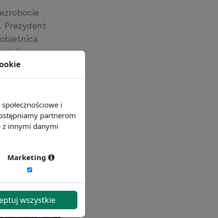
ezrobocie
. Prezydent
obietnica
najniższa w
cookie
e społecznościowe i
 udostępniamy partnerom
e z innymi danymi
Marketing
eptuj wszystkie