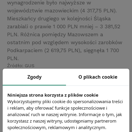
wynagrodzenie było najwyższe w
województwie mazowieckim (4 317,75 PLN).
Mieszkańcy drugiego w kolejności Śląska
zarabiali o prawie 1 000 PLN mniej – 3 381,52
PLN. Różnica pomiędzy Mazowszem a
ostatnim pod względem wysokości zarobków
Podkarpaciem (2 619,75 PLN), sięgnęła 1 700
PLN.
Źródło: GUS
Chcesz wiedzieć więcej?
Zgody
O plikach cookie
Zobacz więcej wiadomości
Niniejsza strona korzysta z plików cookie
Wykorzystujemy pliki cookie do spersonalizowania treści
i reklam, aby oferować funkcje społecznościowe i
analizować ruch w naszej witrynie. Informacje o tym, jak
korzystasz z naszej witryny, udostępniamy partnerom
społecznościowym, reklamowym i analitycznym.