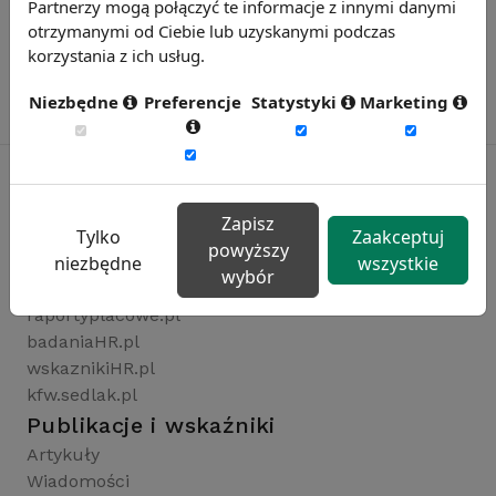
Partnerzy mogą połączyć te informacje z innymi danymi
otrzymanymi od Ciebie lub uzyskanymi podczas
korzystania z ich usług.
Niezbędne
Preferencje
Statystyki
Marketing
Zapisz
Rynekpracy.pl
Tylko
Zaakceptuj
powyższy
sedlak.pl
niezbędne
wszystkie
wybór
wynagrodzenia.pl
raportyplacowe.pl
badaniaHR.pl
wskaznikiHR.pl
kfw.sedlak.pl
Publikacje i wskaźniki
Artykuły
Wiadomości