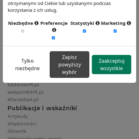
otrzymanymi od Ciebie lub uzyskanymi podczas
korzystania z ich usług.
Niezbędne
Preferencje
Statystyki
Marketing
Rynekpracy.pl
Zapisz
Tylko
Zaakceptuj
sedlak.pl
powyższy
niezbędne
wszystkie
wynagrodzenia.pl
wybór
raportyplacowe.pl
badaniaHR.pl
wskaznikiHR.pl
kfw.sedlak.pl
Publikacje i wskaźniki
Artykuły
Wiadomości
Słownik
Wskaźniki rynku pracy