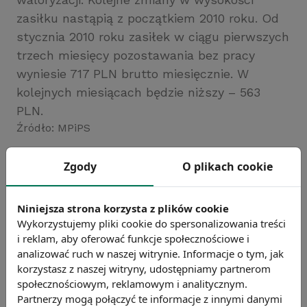
zasiłku nastąpią z początkiem 2010 roku. Od
stycznia 2010 roku zasiłek w ciągu pierwszych
trzech miesięcy pozostawania bez pracy
wyniesie 717 PLN brutto miesięcznie. W
kolejnych miesiącach będzie niższy – 563
PLN.
Źródło: MPiPS
Chcesz wiedzieć więcej?
Zgody
O plikach cookie
Zobacz więcej wiadomości
Niniejsza strona korzysta z plików cookie
Wykorzystujemy pliki cookie do spersonalizowania treści
i reklam, aby oferować funkcje społecznościowe i
analizować ruch w naszej witrynie. Informacje o tym, jak
korzystasz z naszej witryny, udostępniamy partnerom
społecznościowym, reklamowym i analitycznym.
Partnerzy mogą połączyć te informacje z innymi danymi