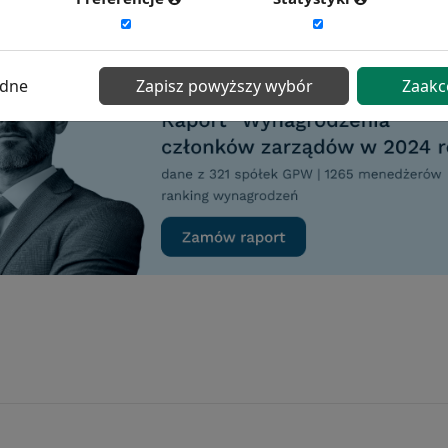
ędne
Zapisz powyższy wybór
Zaakc