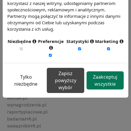
korzystasz z naszej witryny, udostępniamy partnerom
społecznościowym, reklamowym i analitycznym.
Partnerzy mogą połączyć te informacje z innymi danymi
otrzymanymi od Ciebie lub uzyskanymi podczas
korzystania z ich usług.
Niezbędne
Preferencje
Statystyki
Marketing
Zapisz
Tylko
Zaakceptuj
powyższy
niezbędne
wszystkie
wybór
Rynekpracy.pl
sedlak.pl
wynagrodzenia.pl
raportyplacowe.pl
badaniaHR.pl
wskaznikiHR.pl