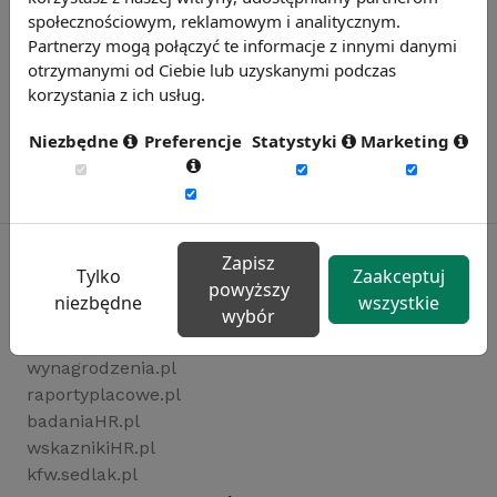
społecznościowym, reklamowym i analitycznym.
Partnerzy mogą połączyć te informacje z innymi danymi
otrzymanymi od Ciebie lub uzyskanymi podczas
korzystania z ich usług.
Niezbędne
Preferencje
Statystyki
Marketing
Zapisz
Tylko
Zaakceptuj
powyższy
niezbędne
wszystkie
Rynekpracy.pl
wybór
sedlak.pl
wynagrodzenia.pl
raportyplacowe.pl
badaniaHR.pl
wskaznikiHR.pl
kfw.sedlak.pl