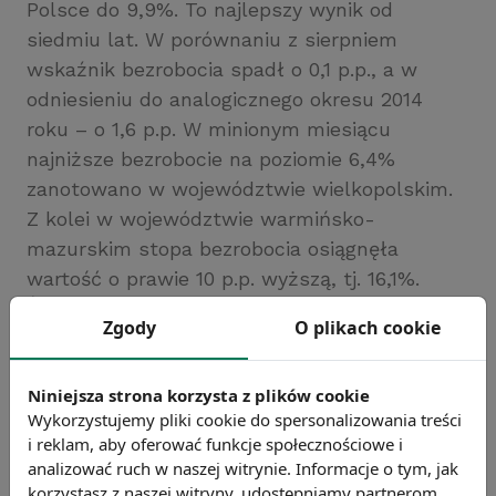
Polsce do 9,9%. To najlepszy wynik od
siedmiu lat. W porównaniu z sierpniem
wskaźnik bezrobocia spadł o 0,1 p.p., a w
odniesieniu do analogicznego okresu 2014
roku – o 1,6 p.p. W minionym miesiącu
najniższe bezrobocie na poziomie 6,4%
zanotowano w województwie wielkopolskim.
Z kolei w województwie warmińsko-
mazurskim stopa bezrobocia osiągnęła
wartość o prawie 10 p.p. wyższą, tj. 16,1%.
Źródło: MPiPS
Zgody
O plikach cookie
Chcesz wiedzieć więcej?
Zobacz więcej wiadomości
Niniejsza strona korzysta z plików cookie
Wykorzystujemy pliki cookie do spersonalizowania treści
i reklam, aby oferować funkcje społecznościowe i
analizować ruch w naszej witrynie. Informacje o tym, jak
korzystasz z naszej witryny, udostępniamy partnerom