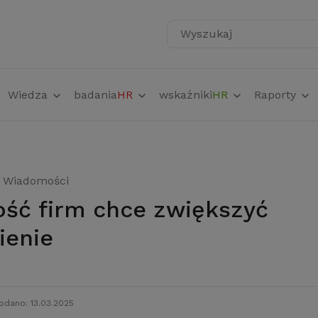
Wyszukaj
Wiedza
badania
HR
wskaźniki
HR
Raporty
Wiadomości
ienie
odano: 13.03.2025