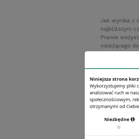
Jak wynika z 
najbliższym c
Prawie wszyst
należącego do
Niemniej jedn
wskaźników za
dalszym ciągu
Niniejsza strona korz
kapitału zagra
Wykorzystujemy pliki c
Źródło: NBP
analizować ruch w nasz
Chcesz wiedzie
społecznościowym, rek
otrzymanymi od Ciebie 
Niezbędne