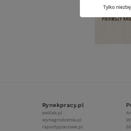
Tylko niezb
Rynekpracy.pl
P
sedlak.pl
Ar
wynagrodzenia.pl
W
raportyplacowe.pl
S