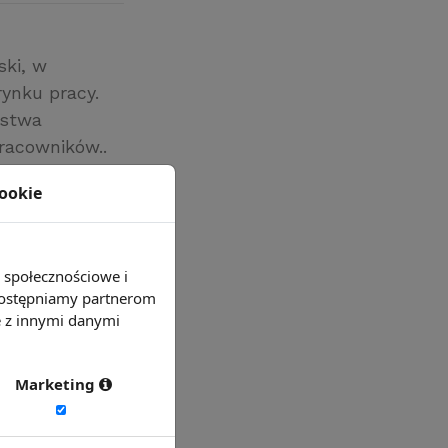
ski, w
ynku pracy.
rstwa
racowników..
olepszenie
cookie
ziewać w
ach z udziałem
e społecznościowe i
 udostępniamy partnerom
e z innymi danymi
Marketing