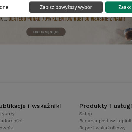
ędne
Zapisz powyższy wybór
Zaakc
ublikacje i wskaźniki
Produkty i usług
tykuły
Sklep
iadomości
Badania postaw i opinii
łownik
Raport wskaźnikowy