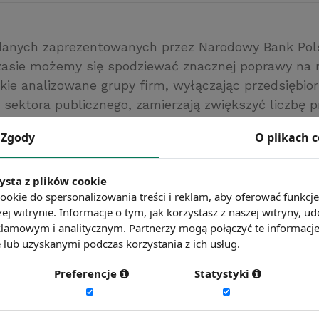
danych zaprezentowanych przez Narodowy Bank Pol
zasie możemy się spodziewać znacznej poprawy na r
kie analizowane grupy firm, wyłączając przedsiębio
 sektora publicznego, zamierzają zwiększyć liczbę p
ak również w firmach publicznych zaobserwowano p
Zgody
O plikach 
trudnienia. Największej poprawy możemy się spod
 w handlu, głównie wśród eksporterów oraz w firm
ysta z plików cookie
nicznego.
ookie do spersonalizowania treści i reklam, aby oferować funkcj
ej witrynie. Informacje o tym, jak korzystasz z naszej witryny,
ć więcej?
Zobacz więcej wiadomości
lamowym i analitycznym. Partnerzy mogą połączyć te informacj
lub uzyskanymi podczas korzystania z ich usług.
Preferencje
Statystyki