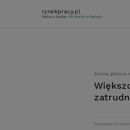
rynekpracy
.
pl
- HR oparty na faktach
Strona główna
Większość firm chce zwiększyć
zatrudn
Przeczytaj w 1 min.
D