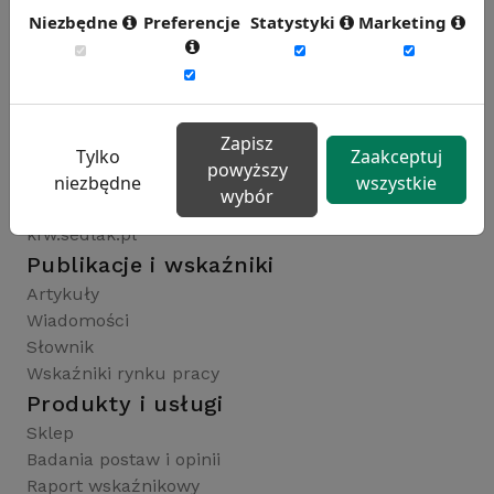
Niezbędne
Preferencje
Statystyki
Marketing
Rynekpracy.pl
sedlak.pl
wynagrodzenia.pl
Zapisz
raportyplacowe.pl
Tylko
Zaakceptuj
powyższy
badaniaHR.pl
niezbędne
wszystkie
wybór
wskaznikiHR.pl
kfw.sedlak.pl
Publikacje i wskaźniki
Artykuły
Wiadomości
Słownik
Wskaźniki rynku pracy
Produkty i usługi
Sklep
Badania postaw i opinii
Raport wskaźnikowy