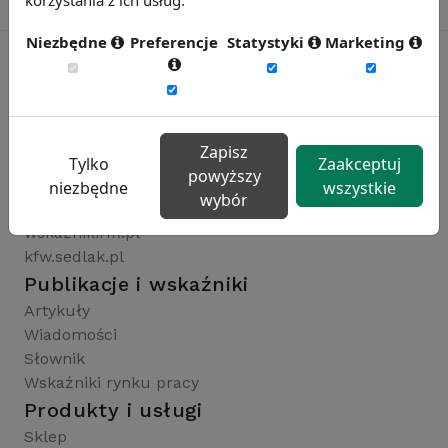
Niezbędne
Preferencje
Statystyki
Marketing
Rynekpracy.pl
sedlak.pl
Zapisz
wynagrodzenia.pl
Tylko
Zaakceptuj
powyższy
raportyplacowe.pl
niezbędne
wszystkie
wybór
badaniaHR.pl
wskaznikiHR.pl
kfw.sedlak.pl
Publikacje i wskaźniki
Artykuły
Wiadomości
Słownik
Wskaźniki rynku pracy
Produkty i usługi
Sklep