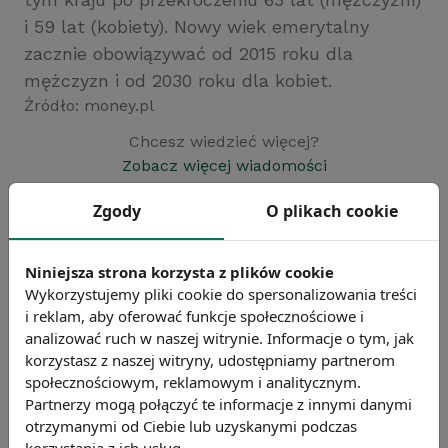
i 59 lat (kobiety). Nowy wiek emerytalny
zacznie obowiązywać od 2015 roku dla
mężczyzn i od 2030 roku dla kobiet.
Źródło: money.pl
Chcesz wiedzieć więcej?
Zobacz więcej wiadomości
Zgody
O plikach cookie
Niniejsza strona korzysta z plików cookie
Wykorzystujemy pliki cookie do spersonalizowania treści
i reklam, aby oferować funkcje społecznościowe i
analizować ruch w naszej witrynie. Informacje o tym, jak
korzystasz z naszej witryny, udostępniamy partnerom
społecznościowym, reklamowym i analitycznym.
Partnerzy mogą połączyć te informacje z innymi danymi
otrzymanymi od Ciebie lub uzyskanymi podczas
korzystania z ich usług.