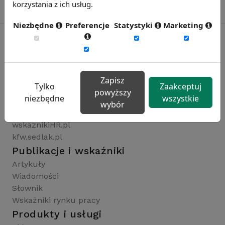
korzystania z ich usług.
Niezbędne
Preferencje
Statystyki
Marketing
Rynekpracy.pl
sedlak.pl
Zapisz
Tylko
Zaakceptuj
wynagrodzenia.pl
powyższy
niezbędne
wszystkie
raportyplacowe.pl
wybór
badaniaHR.pl
wskaznikiHR.pl
kfw.sedlak.pl
Publikacje i wskaźniki
Artykuły
Wiadomości
Słownik
Wskaźniki rynku pracy
Produkty i usługi