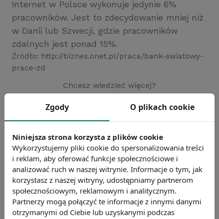
Internet w Polsce wykonuje jedynie 6%
pracowników. Jest to zdecydowanie mniej niż
w Danii lub Szwecji, gdzie pracowników
zdalnych jest ponad 15%.
Źródło: http://biznes.onet.pl/praca/bank-swiatowy-
prace-zd
Chcesz wiedzieć więcej?
Zobacz więcej wiadomości
Zgody
O plikach cookie
Niniejsza strona korzysta z plików cookie
Wykorzystujemy pliki cookie do spersonalizowania treści
i reklam, aby oferować funkcje społecznościowe i
analizować ruch w naszej witrynie. Informacje o tym, jak
korzystasz z naszej witryny, udostępniamy partnerom
społecznościowym, reklamowym i analitycznym.
Partnerzy mogą połączyć te informacje z innymi danymi
otrzymanymi od Ciebie lub uzyskanymi podczas