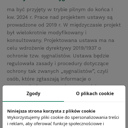
ma być przyjęty w trybie pilnym do końca I
kw. 2024 r. Prace nad projektem ustawy są
prowadzone od 2019 r. W międzyczasie projekt
był wielokrotnie modyfikowany i
konsultowany. Projektowana ustawa ma na
celu wdrożenie dyrektywy 2019/1937 o
ochronie tzw. sygnalistów. Ustawa będzie
regulowała zasady i procedury dotyczące
ochrony tak zwanych „sygnalistów”, czyli
osób, które zgłaszają informacje o
naruszeniach prawa związane z miejscem
Zgody
O plikach cookie
pracy.
Źródło:
Niniejsza strona korzysta z plików cookie
Chcesz wiedzieć więcej?
Wykorzystujemy pliki cookie do spersonalizowania treści
Zobacz więcej wiadomości
i reklam, aby oferować funkcje społecznościowe i