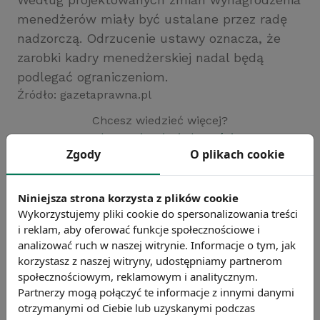
menedżerów miały być ustalane przez radę
nadzorczą. Odrzucenie ustawy oznacza, że
zarobki kadry menedżerskiej nadal będą
podlegać ograniczeniom.
Źródło: gazetaprawna.pl
Chcesz wiedzieć więcej?
Zobacz więcej wiadomości
Zgody
O plikach cookie
Niniejsza strona korzysta z plików cookie
Wykorzystujemy pliki cookie do spersonalizowania treści
i reklam, aby oferować funkcje społecznościowe i
analizować ruch w naszej witrynie. Informacje o tym, jak
korzystasz z naszej witryny, udostępniamy partnerom
społecznościowym, reklamowym i analitycznym.
Partnerzy mogą połączyć te informacje z innymi danymi
otrzymanymi od Ciebie lub uzyskanymi podczas