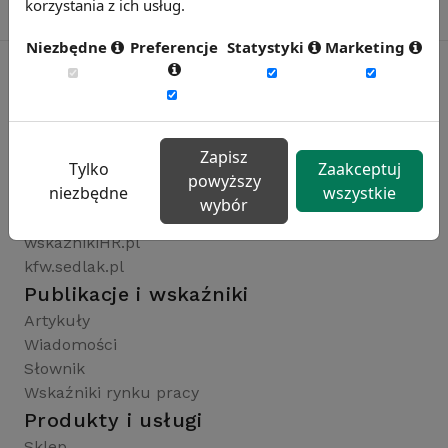
korzystania z ich usług.
Niezbędne
Preferencje
Statystyki
Marketing
Rynekpracy.pl
sedlak.pl
Zapisz
Tylko
Zaakceptuj
wynagrodzenia.pl
powyższy
niezbędne
wszystkie
raportyplacowe.pl
wybór
badaniaHR.pl
wskaznikiHR.pl
kfw.sedlak.pl
Publikacje i wskaźniki
Artykuły
Wiadomości
Słownik
Wskaźniki rynku pracy
Produkty i usługi
Sklep