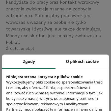
kandydata do pracy oraz kontakt wzrokowy
znacznie zwiększają szanse na zdobycie
zatrudnienia. Potencjalny pracownik jest
wówczas uważany za osobę nie tylko
towarzyską i życzliwą, ale także dominującą.
Mocny uścisk dłoni jest ceniony zwłaszcza u
kobiet.
Źródło: onet.pl
Chcesz wiedzieć więcej?
Zgody
O plikach cookie
Zobacz więcej wiadomości
Niniejsza strona korzysta z plików cookie
Wykorzystujemy pliki cookie do spersonalizowania treści
i reklam, aby oferować funkcje społecznościowe i
analizować ruch w naszej witrynie. Informacje o tym, jak
korzystasz z naszej witryny, udostępniamy partnerom
społecznościowym, reklamowym i analitycznym.
Partnerzy mogą połączyć te informacje z innymi danymi