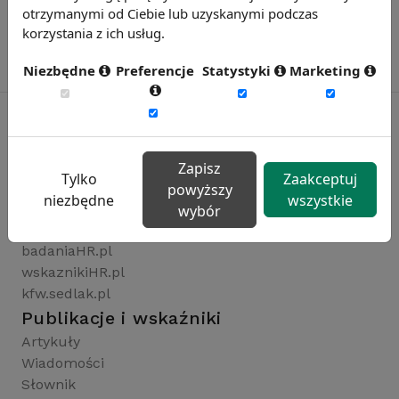
otrzymanymi od Ciebie lub uzyskanymi podczas
korzystania z ich usług.
Niezbędne
Preferencje
Statystyki
Marketing
Rynekpracy.pl
Zapisz
Tylko
Zaakceptuj
sedlak.pl
powyższy
niezbędne
wszystkie
wynagrodzenia.pl
wybór
raportyplacowe.pl
badaniaHR.pl
wskaznikiHR.pl
kfw.sedlak.pl
Publikacje i wskaźniki
Artykuły
Wiadomości
Słownik