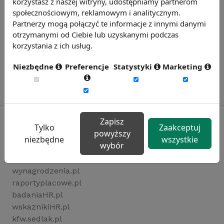
korzystasz z naszej witryny, udostępniamy partnerom
społecznościowym, reklamowym i analitycznym.
Partnerzy mogą połączyć te informacje z innymi danymi
otrzymanymi od Ciebie lub uzyskanymi podczas
korzystania z ich usług.
Niezbędne
Preferencje
Statystyki
Marketing
Zapisz
Tylko
Zaakceptuj
powyższy
niezbędne
wszystkie
Rynekpracy.pl
wybór
sedlak.pl
wynagrodzenia.pl
raportyplacowe.pl
badaniaHR.pl
wskaznikiHR.pl
kfw.sedlak.pl