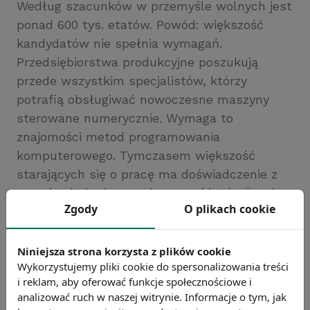
Według szacunków w przemyśle wolnych jest
ponad 600 tys. etatów. Powód: większość
kandydatów nie spełnia wymagań.
Przedsiębiorstwa produkcyjne poszukują
przede wszystkim specjalistów, którzy
potrafią obsługiwać nowoczesne maszyny
sterowane numerycznie. Wymaga to
znajomości metod programowania
komputerowego. Tymczasem większość
starających się o pracę ma doświadczenie z
ręcznie obsługiwanymi prasami i tokarkami.
Zgody
O plikach cookie
Źródło: gazetaprawna.pl
Chcesz wiedzieć więcej?
Niniejsza strona korzysta z plików cookie
Zobacz więcej wiadomości
Wykorzystujemy pliki cookie do spersonalizowania treści
i reklam, aby oferować funkcje społecznościowe i
analizować ruch w naszej witrynie. Informacje o tym, jak