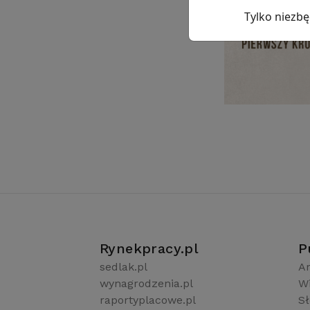
Tylko niezb
Rynekpracy.pl
P
sedlak.pl
Ar
wynagrodzenia.pl
W
raportyplacowe.pl
S