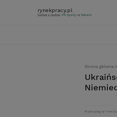
rynekpracy
.
pl
- HR oparty na faktach
Strona główna
Ukraińscy pracownicy uciekną z Polski do
Niemie
Przeczytaj w 1 min.
D