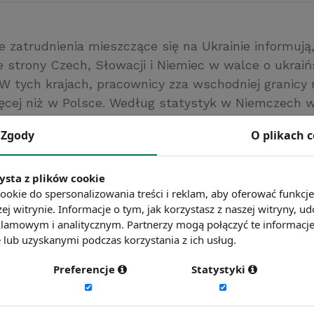
e zatrudnienia mieszczące się na Ukrainie informują
e strony Czech, Słowacji i Niemiec w walce o ukraiń
W tych krajach, pracownicy zza wschodniej granicy
ęcej niż w Polsce. Według statystyk w Niemczech w
z zaobserwowano wzrost liczby Ukraińców o niemal
Zgody
O plikach 
nym atutem naszego kraju dla pracowników z Ukrain
raficzna i kulturowa to konkurencja ze strony państ
ysta z plików cookie
ększe jest dużym zagrożeniem.
ookie do spersonalizowania treści i reklam, aby oferować funkcj
www.tvp.info
ej witrynie. Informacje o tym, jak korzystasz z naszej witryny,
ć więcej?
Zobacz więcej wiadomości
lamowym i analitycznym. Partnerzy mogą połączyć te informacj
lub uzyskanymi podczas korzystania z ich usług.
Preferencje
Statystyki