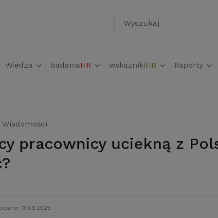
Wyszukaj
Wiedza
badania
HR
wskaźniki
HR
Raporty
Wiadomości
c?
odano: 13.03.2025