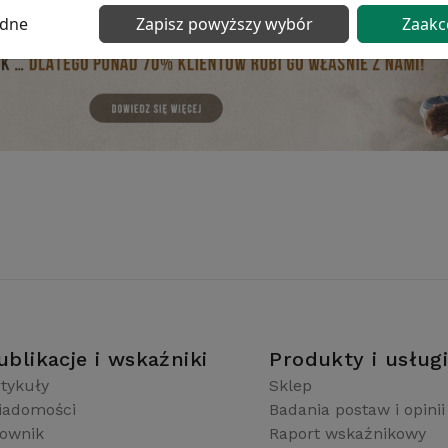
ędne
Zapisz powyższy wybór
Zaakc
ublikacje i wskaźniki
Produkty i usług
tykuły
Sklep
iadomości
Badania postaw i opinii
łownik
Raport wskaźnikowy