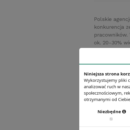
Polskie agencj
konkurencja z
pracowników. 
ok. 20-30% wi
zniesieniu wi
tego, że głów
bliskość geog
Niniejsza strona korz
zarobki są wi
Wykorzystujemy pliki c
Źródło: https://
analizować ruch w nasz
Chcesz wiedzie
społecznościowym, rek
otrzymanymi od Ciebie 
Niezbędne