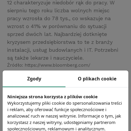
12 charakteryzuje niedobór rąk do pracy. W
sierpniu tego roku liczba wolnych miejsc
pracy wzrosła do 78 tys., co wskazuje na
wzrost o 41% w porównaniu do sytuacji
sprzed dwóch lat. Najbardziej dotknięte
kryzysem przedsiębiorstwa to te z branży
instalacji, usług budowlanych i IT. Potrzebni
są także lekarze i nauczyciele.
Źródło: https://www.bloomberg.com/
Chcesz wiedzieć więcej?
Zgody
O plikach cookie
Zobacz więcej wiadomości
Niniejsza strona korzysta z plików cookie
Wykorzystujemy pliki cookie do spersonalizowania treści
i reklam, aby oferować funkcje społecznościowe i
analizować ruch w naszej witrynie. Informacje o tym, jak
korzystasz z naszej witryny, udostępniamy partnerom
społecznościowym, reklamowym i analitycznym.