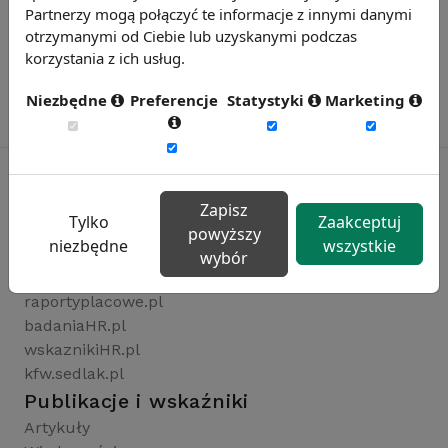
Partnerzy mogą połączyć te informacje z innymi danymi
otrzymanymi od Ciebie lub uzyskanymi podczas
korzystania z ich usług.
Niezbędne
Preferencje
Statystyki
Marketing
Zapisz
Tylko
Zaakceptuj
Rynekpracy.pl
powyższy
niezbędne
wszystkie
sedlak.pl
wybór
wynagrodzenia.pl
raportyplacowe.pl
badaniaHR.pl
wskaznikiHR.pl
kfw.sedlak.pl
Publikacje i wskaźniki
Artykuły