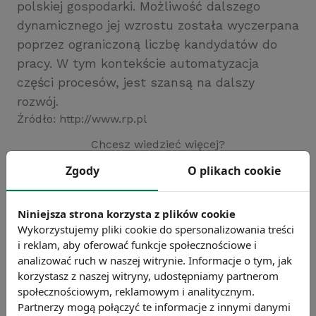
polskiej gospodarki. Możliwość dalszego
dynamicznego jej wzrostu została wyczerpana
poprzez ograniczoną liczbę kandydatów do
pracy. W tym kontekście automatyzacja
części procesów, jest szansą na dalszy
rozwój.
Źródło: http://www.rp.pl
Chcesz wiedzieć więcej?
Zobacz więcej wiadomości
Zgody
O plikach cookie
Niniejsza strona korzysta z plików cookie
Wykorzystujemy pliki cookie do spersonalizowania treści
i reklam, aby oferować funkcje społecznościowe i
analizować ruch w naszej witrynie. Informacje o tym, jak
korzystasz z naszej witryny, udostępniamy partnerom
społecznościowym, reklamowym i analitycznym.
Partnerzy mogą połączyć te informacje z innymi danymi