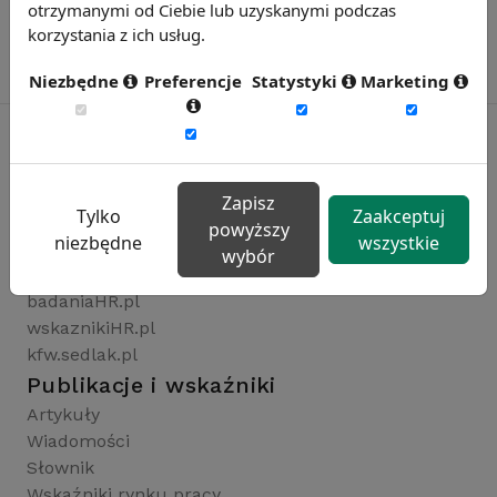
otrzymanymi od Ciebie lub uzyskanymi podczas
korzystania z ich usług.
Niezbędne
Preferencje
Statystyki
Marketing
Rynekpracy.pl
Zapisz
Tylko
Zaakceptuj
sedlak.pl
powyższy
niezbędne
wszystkie
wynagrodzenia.pl
wybór
raportyplacowe.pl
badaniaHR.pl
wskaznikiHR.pl
kfw.sedlak.pl
Publikacje i wskaźniki
Artykuły
Wiadomości
Słownik
Wskaźniki rynku pracy