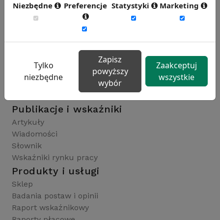
Niezbędne
Preferencje
Statystyki
Marketing
Rynekpracy.pl
sedlak.pl
wynagrodzenia.pl
Zapisz
raportyplacowe.pl
Tylko
Zaakceptuj
powyższy
badaniaHR.pl
niezbędne
wszystkie
wybór
wskaznikiHR.pl
kfw.sedlak.pl
Publikacje i wskaźniki
Artykuły
Wiadomości
Słownik
Wskaźniki rynku pracy
Produkty i usługi
Sklep
Badania postaw i opinii
Raport wskaźnikowy
Raporty płacowe