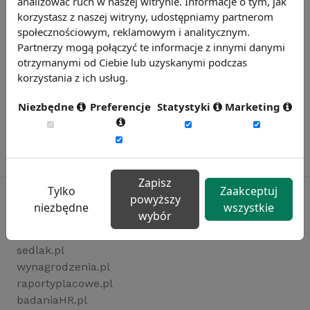
analizować ruch w naszej witrynie. Informacje o tym, jak
korzystasz z naszej witryny, udostępniamy partnerom
społecznościowym, reklamowym i analitycznym.
Partnerzy mogą połączyć te informacje z innymi danymi
otrzymanymi od Ciebie lub uzyskanymi podczas
korzystania z ich usług.
Niezbędne
Preferencje
Statystyki
Marketing
Zapisz
Tylko
Zaakceptuj
powyższy
niezbędne
wszystkie
wybór
Rynekpracy.pl
sedlak.pl
wynagrodzenia.pl
raportyplacowe.pl
badaniaHR.pl