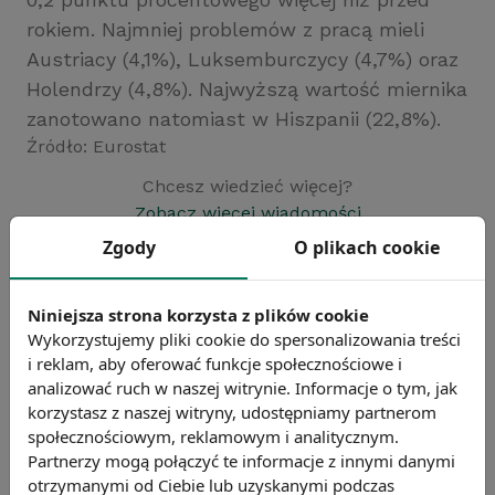
rokiem. Najmniej problemów z pracą mieli
Austriacy (4,1%), Luksemburczycy (4,7%) oraz
Holendrzy (4,8%). Najwyższą wartość miernika
zanotowano natomiast w Hiszpanii (22,8%).
Źródło: Eurostat
Chcesz wiedzieć więcej?
Zobacz więcej wiadomości
Zgody
O plikach cookie
Niniejsza strona korzysta z plików cookie
Wykorzystujemy pliki cookie do spersonalizowania treści
i reklam, aby oferować funkcje społecznościowe i
analizować ruch w naszej witrynie. Informacje o tym, jak
korzystasz z naszej witryny, udostępniamy partnerom
społecznościowym, reklamowym i analitycznym.
Partnerzy mogą połączyć te informacje z innymi danymi
otrzymanymi od Ciebie lub uzyskanymi podczas