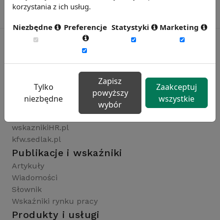
korzystania z ich usług.
Niezbędne
Preferencje
Statystyki
Marketing
Rynekpracy.pl
sedlak.pl
Zapisz
Tylko
Zaakceptuj
wynagrodzenia.pl
powyższy
niezbędne
wszystkie
raportyplacowe.pl
wybór
badaniaHR.pl
wskaznikiHR.pl
kfw.sedlak.pl
Publikacje i wskaźniki
Artykuły
Wiadomości
Słownik
Wskaźniki rynku pracy
Produkty i usługi