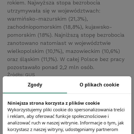
rokiem. Najwyższa stopa bezrobocia
utrzymywała się w województwach:
warmińsko-mazurskim (21,3%),
zachodniopomorskim (18,8%), kujawsko-
pomorskim (18%). Najniższą stopę bezrobocia
zanotowano natomiast w województwie
wielkopolskim (10,1%), mazowieckim (10,6%)
oraz śląskim (11,1%). W całej Polsce bez pracy
pozostawało ponad 2,2 mln osób.
Źródło: GUS
Zgody
O plikach cookie
Chcesz wiedzieć więcej?
Zobacz więcej wiadomości
Niniejsza strona korzysta z plików cookie
Wykorzystujemy pliki cookie do spersonalizowania treści
i reklam, aby oferować funkcje społecznościowe i
analizować ruch w naszej witrynie. Informacje o tym, jak
korzystasz z naszej witryny, udostępniamy partnerom