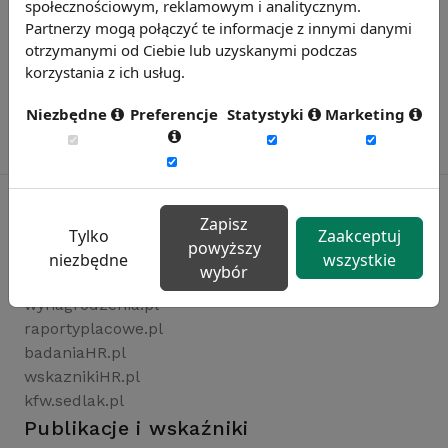
społecznościowym, reklamowym i analitycznym.
Partnerzy mogą połączyć te informacje z innymi danymi
otrzymanymi od Ciebie lub uzyskanymi podczas
korzystania z ich usług.
Niezbędne
Preferencje
Statystyki
Marketing
Zapisz
Tylko
Zaakceptuj
powyższy
Rynekpracy.pl
niezbędne
wszystkie
wybór
sedlak.pl
wynagrodzenia.pl
raportyplacowe.pl
badaniaHR.pl
wskaznikiHR.pl
kfw.sedlak.pl
Publikacje i wskaźniki