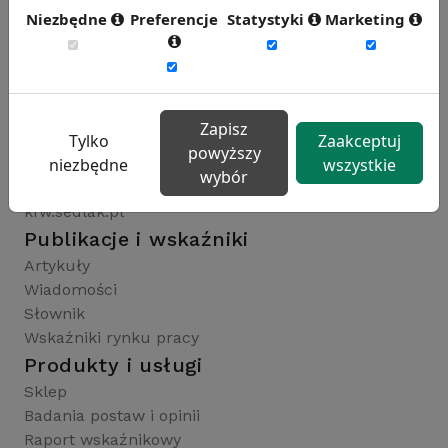
Niezbędne
Preferencje
Statystyki
Marketing
Rynekpracy.pl
sedlak.pl
wynagrodzenia.pl
Zapisz
raportyplacowe.pl
Tylko
Zaakceptuj
powyższy
badaniaHR.pl
niezbędne
wszystkie
wybór
wskaznikiHR.pl
kfw.sedlak.pl
Publikacje i wskaźniki
Artykuły
Wiadomości
Słownik
Wskaźniki rynku pracy
Produkty i usługi
Sklep
Badania postaw i opinii
Raport wskaźnikowy