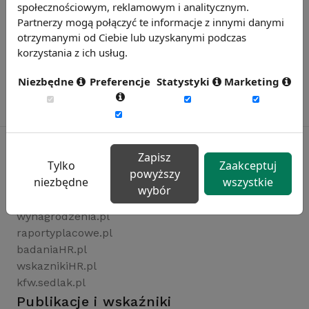
społecznościowym, reklamowym i analitycznym.
Partnerzy mogą połączyć te informacje z innymi danymi
otrzymanymi od Ciebie lub uzyskanymi podczas
korzystania z ich usług.
Niezbędne
Preferencje
Statystyki
Marketing
Zapisz
Tylko
Zaakceptuj
powyższy
Rynekpracy.pl
niezbędne
wszystkie
wybór
sedlak.pl
wynagrodzenia.pl
raportyplacowe.pl
badaniaHR.pl
wskaznikiHR.pl
kfw.sedlak.pl
Publikacje i wskaźniki