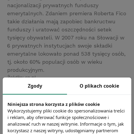
nacjonalizacji prywatnych funduszy
emerytalnych. Zdaniem premiera Roberta Fico
takie działania mają zapobiec bankructwu
funduszy i uratować oszczędności setek
tysięcy obywateli. W 2007 roku na Słowacji w
6 prywatnych instytucjach swoje składki
emerytalne lokowało ponad 538 tysięcy osób,
tj. około 60% populacji osób w wieku
produkcyjnym.
Źródło: rp.pl
Zgody
O plikach cookie
Chcesz wiedzieć więcej?
Zobacz więcej wiadomości
Niniejsza strona korzysta z plików cookie
Wykorzystujemy pliki cookie do spersonalizowania treści
i reklam, aby oferować funkcje społecznościowe i
analizować ruch w naszej witrynie. Informacje o tym, jak
korzystasz z naszej witryny, udostępniamy partnerom