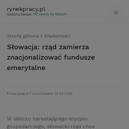
rynekpracy
.
pl
- HR oparty na faktach
Strona główna
Wiadomości
Słowacja: rząd zamierza
znacjonalizować fundusze
emerytalne
Przeczytaj w 1 min.
Dodano: 13.03.2025
W obliczu narastającego kryzysu
gospodarczego, słowacki rząd chce