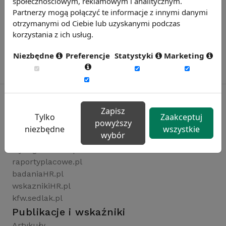
społecznościowym, reklamowym i analitycznym.
Partnerzy mogą połączyć te informacje z innymi danymi
otrzymanymi od Ciebie lub uzyskanymi podczas
korzystania z ich usług.
Niezbędne
Preferencje
Statystyki
Marketing
Zapisz
Tylko
Zaakceptuj
powyższy
Rynekpracy.pl
niezbędne
wszystkie
wybór
sedlak.pl
wynagrodzenia.pl
raportyplacowe.pl
badaniaHR.pl
wskaznikiHR.pl
kfw.sedlak.pl
Publikacje i wskaźniki
Artykuły