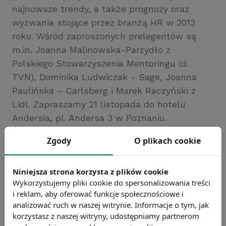
najnowsze trendy, a także prognozy oraz
wyzwania stojące przez branżą HR w 2013
roku. Wśród zaproszonych prelegentów są
m.in. Joanna Malinowska-Parzydło z
Polskiego Stowarzyszenia Mentoringu (d.
TVN), Dominika Ludwiczak - Sage, Joanna
Paulińska – Carlsberg i Marek Raczyński z
Lidl. Zapraszamy 21 listopada do hotelu
Andersia, pl. Andersa 3 w Poznaniu.
Źródło: www.wyzwaniahr.pl
Zgody
O plikach cookie
Chcesz wiedzieć więcej?
Zobacz więcej wiadomości
Niniejsza strona korzysta z plików cookie
Wykorzystujemy pliki cookie do spersonalizowania treści
i reklam, aby oferować funkcje społecznościowe i
analizować ruch w naszej witrynie. Informacje o tym, jak
korzystasz z naszej witryny, udostępniamy partnerom