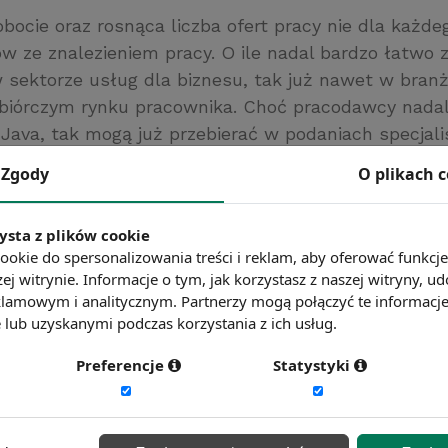
bocie oraz rosnąca liczba ofert pracy nie dla każd
w ze znalezieniem pracy. O ile nadal bardzo łatwo 
w sektorze usług dla biznesu, tak już nawet w branż
biórczym rynku pracownika. Choć pracodawcy nadal 
Java, tak mogą już przebierać w podaniach specjal
alityków, administratorów baz danych czy pracowni
Zgody
O plikach 
ww.rp.pl/
ysta z plików cookie
ć więcej?
Zobacz więcej wiadomości
ookie do spersonalizowania treści i reklam, aby oferować funkcj
ej witrynie. Informacje o tym, jak korzystasz z naszej witryny,
lamowym i analitycznym. Partnerzy mogą połączyć te informacj
lub uzyskanymi podczas korzystania z ich usług.
Preferencje
Statystyki