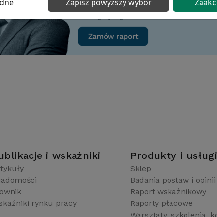
ędne
Zapisz powyższy wybór
Zaakc
ublikacje i wskaźniki
Produkty i usług
tykuły
Sklep
iadomości
Badania postaw i opinii
łownik
Raport wskaźnikowy
kaźniki rynku pracy
Raporty płacowe
Warsztaty, szkolenia, k