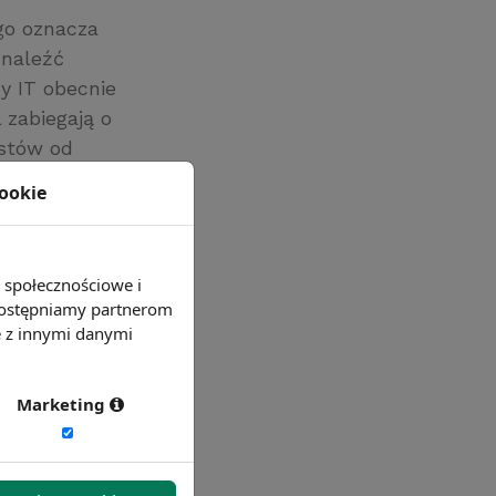
ego oznacza
znaleźć
y IT obecnie
zabiegają o
istów od
ków
cookie
e społecznościowe i
 udostępniamy partnerom
e z innymi danymi
Marketing