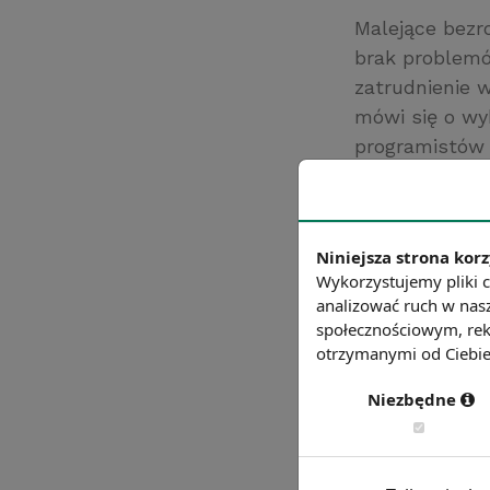
Malejące bezro
brak problemó
zatrudnienie 
mówi się o wy
programistów 
sprzedaży, an
helpdesku.
Źródło: http://w
Niniejsza strona korz
Chcesz wiedzie
Wykorzystujemy pliki c
analizować ruch w nasz
społecznościowym, rek
otrzymanymi od Ciebie 
Niezbędne