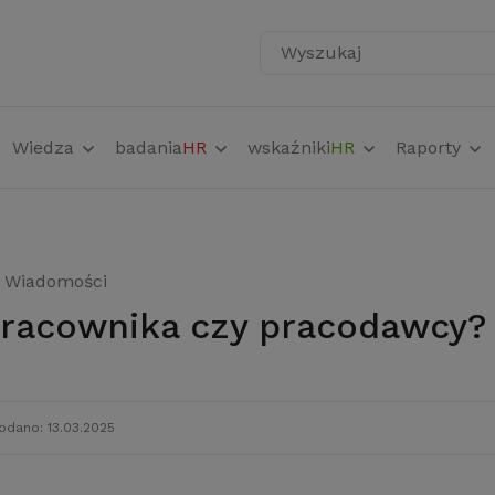
Wyszukaj
Wiedza
badania
HR
wskaźniki
HR
Raporty
Wiadomości
pracownika czy pracodawcy?
odano: 13.03.2025