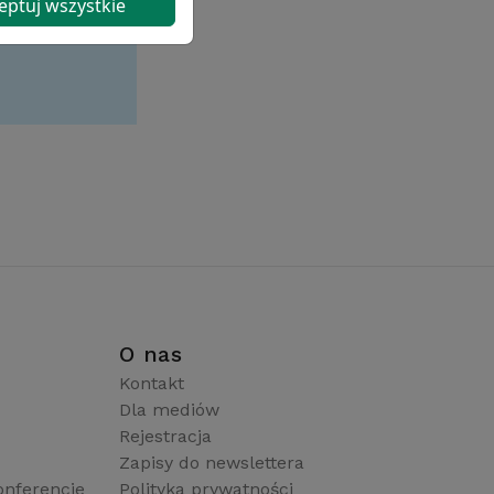
eptuj wszystkie
i
O nas
Kontakt
Dla mediów
Rejestracja
Zapisy do newslettera
onferencje
Polityka prywatności