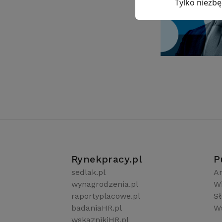
Tylko niezb
Rynekpracy.pl
P
sedlak.pl
Ar
wynagrodzenia.pl
W
raportyplacowe.pl
S
badaniaHR.pl
Ws
wskaznikiHR.pl