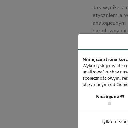
Jak wynika z 
styczniem a w
analogicznym 
handlowcy cie
kwartałem 2020
klienta, eksper
Źródło: https://
Niniejsza strona korz
Chcesz wiedzie
Wykorzystujemy pliki c
analizować ruch w nasz
społecznościowym, rek
otrzymanymi od Ciebie 
Niezbędne
Tylko niezb