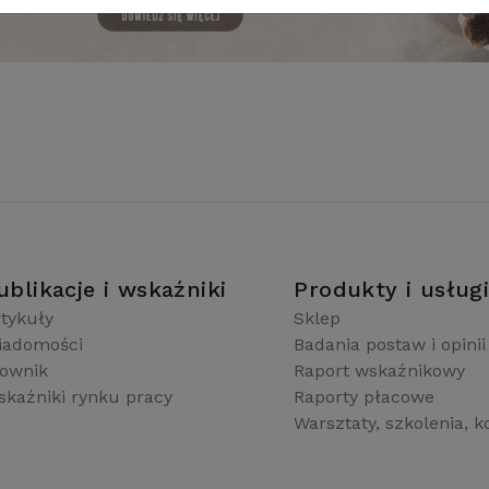
ublikacje i wskaźniki
Produkty i usług
tykuły
Sklep
iadomości
Badania postaw i opinii
łownik
Raport wskaźnikowy
kaźniki rynku pracy
Raporty płacowe
Warsztaty, szkolenia, k