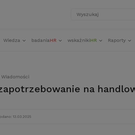
Wyszukaj
Wiedza
badania
HR
wskaźniki
HR
Raporty
Wiadomości
e zapotrzebowanie na handl
odano: 13.03.2025