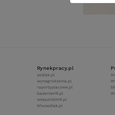
Rynekpracy.pl
P
sedlak.pl
Ar
wynagrodzenia.pl
W
raportyplacowe.pl
S
badaniaHR.pl
Ws
wskaznikiHR.pl
kfw.sedlak.pl