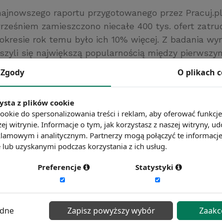
najnowszego raportu przygotowanego przez Pracuj.pl
rześniem zamieszczono niecałe 400 tys. ofert zatru
okresie rok temu było ich 10% więcej. Z badania wy
szyli się największą popularnością między pierwszy
 roku. Na kolejnych miejscach znaleźli się specjali
Zgody
O plikach 
ci IT i finansiści.
www.bankier.pl/
ysta z plików cookie
ć więcej?
Zobacz więcej wiadomości
ookie do spersonalizowania treści i reklam, aby oferować funkcj
ej witrynie. Informacje o tym, jak korzystasz z naszej witryny,
lamowym i analitycznym. Partnerzy mogą połączyć te informacj
lub uzyskanymi podczas korzystania z ich usług.
Preferencje
Statystyki
ędne
Zapisz powyższy wybór
Zaakc