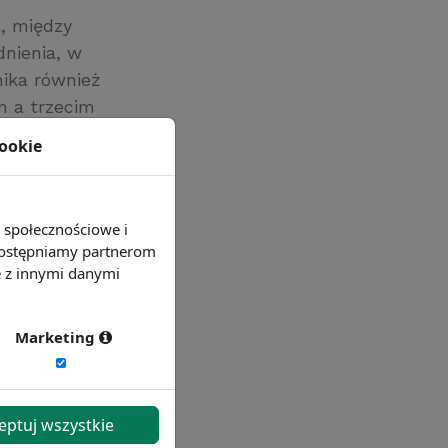
, między
dnienia, w
nika również
m a trzecim
ści obsługi
cookie
e społecznościowe i
 udostępniamy partnerom
e z innymi danymi
Marketing
eptuj wszystkie